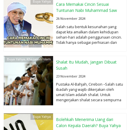
Buya Yahya
Cara Memakai Cincin Sesuai
Tuntunan Nabi Muhammad Saw
26 November 2024
Salah satu bentuk kesunahan yang
dapat kita amalkan dalam kehidupan
sehari-hari adalah penggunaan cincin.
Tidak hanya sebagai perhiasan dan
alat...
selengkapnya
Buya Yahya
,
Khazanah Islam
Shalat Itu Mudah, Jangan Dibuat
Susah
23 November 2024
Pustaka Al-Bahjah, Cirebon –Salah satu
ibadah yang wajib dikerjakan oleh
umat Islam adalah shalat. Untuk
mengerjakan shalat secara sempurna
seorang...
selengkapnya
Buya Yahya
Bolehkah Menerima Uang dari
Calon Kepala Daerah? Buya Yahya