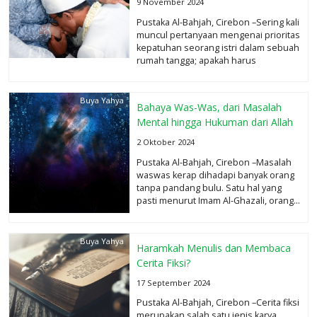
9 November 2024
Pustaka Al-Bahjah, Cirebon –Sering kali
muncul pertanyaan mengenai prioritas
kepatuhan seorang istri dalam sebuah
rumah tangga; apakah harus
mendahulukan suami...
selengkapnya
Buya Yahya
Bahaya Was-Was, dari Masalah
Mental hingga Hukuman dari Allah
2 Oktober 2024
Pustaka Al-Bahjah, Cirebon –Masalah
waswas kerap dihadapi banyak orang
tanpa pandang bulu. Satu hal yang
pasti menurut Imam Al-Ghazali, orang...
selengkapnya
Buya Yahya
Haramkah Menulis dan Membaca
Cerita Fiksi?
17 September 2024
Pustaka Al-Bahjah, Cirebon –Cerita fiksi
merupakan salah satu jenis karya