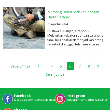
Buya Yahya
Memang Boleh Sedekah dengan
Harta Haram?
29 Agustus 2024
Pustaka Al-Bahjah, Cirebon –
Melakukan kebaikan dengan cara yang
tidak baik tidak akan menjadikan orang
tersebut dianggap telah melakukan
kebaikan. Berniat...
selengkapnya
Sebelumnya
1
…
4
5
6
7
8
9
Selanjutnya
Facebook
Instagram
facebook.com/pustakaalbahjahofficial
instagram.com/pustakaalbahjah_o
Shopee