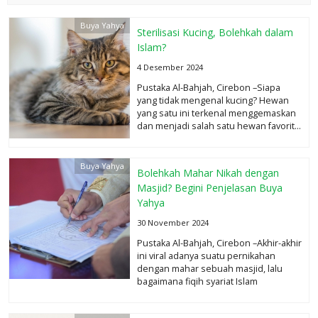
Buya Yahya
Sterilisasi Kucing, Bolehkah dalam
Islam?
4 Desember 2024
Pustaka Al-Bahjah, Cirebon –Siapa
yang tidak mengenal kucing? Hewan
yang satu ini terkenal menggemaskan
dan menjadi salah satu hewan favorit...
selengkapnya
Buya Yahya
Bolehkah Mahar Nikah dengan
Masjid? Begini Penjelasan Buya
Yahya
30 November 2024
Pustaka Al-Bahjah, Cirebon –Akhir-akhir
ini viral adanya suatu pernikahan
dengan mahar sebuah masjid, lalu
bagaimana fiqih syariat Islam
memandangnya? Sebab,...
selengkapnya