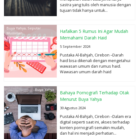
sastra yang tulis oleh manusia dengan
tujuan tidak hanya untuk...
selengkapnya
Buya Yahya
,
Seputar
Hafalkan 5 Rumus Ini Agar Mudah
Muslimah
Memahami Darah Haid
5 September 2024
Pustaka Al-Bahjah, Cirebon –Darah
haid bisa dikenali dengan mengetahui
wawasan umum dan rumus haid.
Wawasan umum darah haid
sebagaimana sudah...
selengkapnya
Buya Yahya
Bahaya Pornografi Terhadap Otak
Menurut Buya Yahya
30 Agustus 2024
Pustaka Al-Bahjah, Cirebon –Dalam era
digital seperti saat ini, akses terhadap
konten pornografi semakin mudah,
dan hal ini menjadi perhatian...
selengkapnya