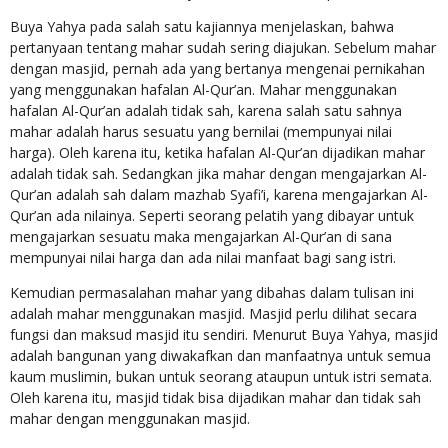
Buya Yahya pada salah satu kajiannya menjelaskan, bahwa
pertanyaan tentang mahar sudah sering diajukan. Sebelum mahar
dengan masjid, pernah ada yang bertanya mengenai pernikahan
yang menggunakan hafalan Al-Qur’an. Mahar menggunakan
hafalan Al-Qur’an adalah tidak sah, karena salah satu sahnya
mahar adalah harus sesuatu yang bernilai (mempunyai nilai
harga). Oleh karena itu, ketika hafalan Al-Qur’an dijadikan mahar
adalah tidak sah. Sedangkan jika mahar dengan mengajarkan Al-
Qur’an adalah sah dalam mazhab Syafi’i, karena mengajarkan Al-
Qur’an ada nilainya. Seperti seorang pelatih yang dibayar untuk
mengajarkan sesuatu maka mengajarkan Al-Qur’an di sana
mempunyai nilai harga dan ada nilai manfaat bagi sang istri.
Kemudian permasalahan mahar yang dibahas dalam tulisan ini
adalah mahar menggunakan masjid. Masjid perlu dilihat secara
fungsi dan maksud masjid itu sendiri. Menurut Buya Yahya, masjid
adalah bangunan yang diwakafkan dan manfaatnya untuk semua
kaum muslimin, bukan untuk seorang ataupun untuk istri semata.
Oleh karena itu, masjid tidak bisa dijadikan mahar dan tidak sah
mahar dengan menggunakan masjid.