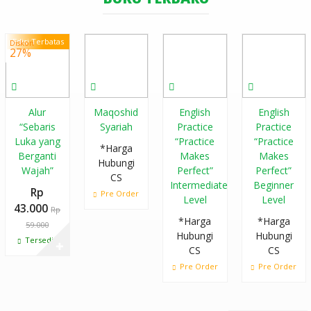
YAHYA
Kisah Nabi
Edisi Terbatas
Diskon
27%
Muhammad
Saw "Dari Lahir
Alur
Maqoshid
English
English
Sampai Diutus
“Sebaris
Syariah
Practice
Practice
Luka yang
“Practice
“Practice
Silsilah Fiqih
*Harga
Berganti
Makes
Makes
Hubungi
Wajah”
Perfect”
Perfect”
Praktis Jenazah
CS
Intermediate
Beginner
Rp
Pre Order
Level
Level
English
43.000
Rp
*Harga
*Harga
59.000
Practice
Hubungi
Hubungi
Tersedia
✚
CS
CS
"Practice
Pre Order
Pre Order
Makes Perfect"