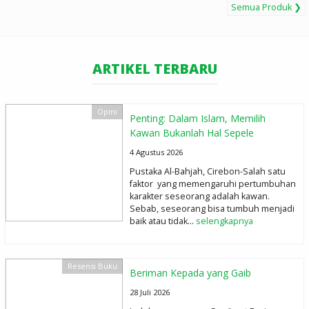
Intermed
Semua Produk ❯
Sam'iyyat -
Beriman
ARTIKEL TERBARU
Kepada yang
Opini
Gaib
Penting: Dalam Islam, Memilih
Kawan Bukanlah Hal Sepele
4 Agustus 2026
Pustaka Al-Bahjah, Cirebon-Salah satu
faktor yang memengaruhi pertumbuhan
karakter seseorang adalah kawan.
Sebab, seseorang bisa tumbuh menjadi
baik atau tidak...
selengkapnya
Resensi Buku
Beriman Kepada yang Gaib
28 Juli 2026