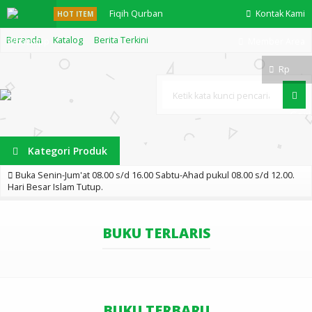
Fiqih Qurban
Kontak Kami
HOT ITEM
Beranda
Katalog
Berita Terkini
Whatsapp
AQIDAH 50
Member Area
KARYA BUYA
Rp
YAHYA
Cari
BUKU
Kategori Produk
PENGANTAR
Buka Senin-Jum'at 08.00 s/d 16.00 Sabtu-Ahad pukul 08.00 s/d 12.00.
BAHASA ARAB
Hari Besar Islam Tutup.
BUKU
BUKU TERLARIS
THAHARAH -
BERSUCI -
KARYA BUYA
BUKU TERBARU