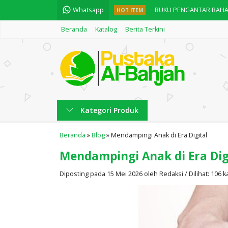
Whatsapp
HOT ITEM
Buku Aqidah - Hadits Jibr
Beranda
Katalog
Berita Terkini
Kisah Nabi Muhammad Sa
English Practice "Practi
Fiqih Praktis Haji dan 
English Practice "Pract
Kategori Produk
Fiqih Bepergian Solusi S
Beranda
»
Blog
»
Mendampingi Anak di Era Digital
Kitab Nawazil
Mendampingi Anak di Era Dig
BUKU PENGANTAR BAHA
Diposting pada 15 Mei 2026 oleh Redaksi / Dilihat: 106 ka