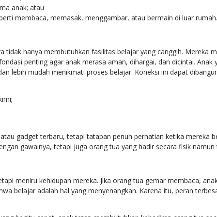
ma anak; atau
eperti membaca, memasak, menggambar, atau bermain di luar rumah
nya tidak hanya membutuhkan fasilitas belajar yang canggih. Merek
fondasi penting agar anak merasa aman, dihargai, dan dicintai. Ana
 dan lebih mudah menikmati proses belajar. Koneksi ini dapat dibangun
imi;
au gadget terbaru, tetapi tatapan penuh perhatian ketika mereka berc
ngan gawainya, tetapi juga orang tua yang hadir secara fisik namun 
tapi meniru kehidupan mereka. Jika orang tua gemar membaca, anak 
ahwa belajar adalah hal yang menyenangkan. Karena itu, peran terbe