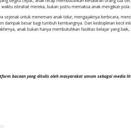
yang begitu cepat, anak tetap membutuhkan kehadiran orang tua secar
 waktu istirahat mereka, bukan justru memaksa anak mengikuti pola 
a sejenak untuk menemani anak tidur, mengajaknya berbicara, mende
 dampak besar bagi tumbuh kembangnya. Dari kedisiplinan kecil inil
 akhirnya, anak bukan hanya membutuhkan fasilitas belajar yang baik
tform bacaan yang ditulis oleh masyarakat umum sebagai media li
si