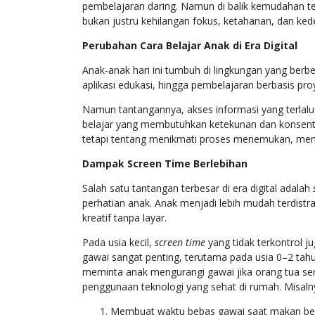
pembelajaran daring. Namun di balik kemudahan te
bukan justru kehilangan fokus, ketahanan, dan ked
Perubahan Cara Belajar Anak di Era Digital
Anak-anak hari ini tumbuh di lingkungan yang berb
aplikasi edukasi, hingga pembelajaran berbasis pr
Namun tantangannya, akses informasi yang terlal
belajar yang membutuhkan ketekunan dan konsentr
tetapi tentang menikmati proses menemukan, menco
Dampak Screen Time Berlebihan
Salah satu tantangan terbesar di era digital adalah
perhatian anak. Anak menjadi lebih mudah terdistr
kreatif tanpa layar.
Pada usia kecil,
screen time
yang tidak terkontrol 
gawai sangat penting, terutama pada usia 0–2 tahun
meminta anak mengurangi gawai jika orang tua sen
penggunaan teknologi yang sehat di rumah. Misaln
Membuat waktu bebas gawai saat makan be