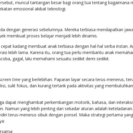
rsebut, muncul tantangan besar bagi orang tua tentang bagaimana m
ekatan emosional akibat teknologi.
eda dengan generasi sebelumnya. Mereka terbiasa mendapatkan jawaban
oyek membuat proses belajar menjadi lebih dinamis.
u cepat kadang membuat anak terbiasa dengan hal-hal serba instan.
asi lebih lama. Karena itu, orang tua perlu membantu anak memaham
ba, gagal, lalu memahami sesuatu sedikit demi sedikit.
screen time
yang berlebihan. Paparan layar secara terus-menerus, te
aksi, sulit fokus, dan kurang tertarik pada aktivitas yang membutuh
juga dapat menghambat perkembangan motorik, bahasa, dan interaksi
. Namun yang lebih penting dari sekadar aturan adalah keteladanan. A
diri terus-menerus sibuk dengan ponsel. Maka strategi pertama yan
ya:
rsama;