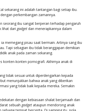
 sekarang ini adalah tantangan bagi setiap ibu.
kan dengan perkembangan zamannya.
an seorang ibu sangat berperan terhadap pengaruh
lihat dari
gadget
dan menerapkannya dalam
a ia memegang pisau saat bermain. Artinya sang ibu
u. Tapi sebagian ibu tidak beranggapan demikian
ndidik anak pada zaman sekarang.
es konten-konten pornografi. Akhirnya anak di
yang tidak sesuai untuk diperdengarkan kepada
sebut menunjukkan bahwa anak yang diberikan
rmasi yang tidak baik kepada mereka. Semakin
kedekatan dengan kebiasaan shalat berjamaah dan
udarat sebuah
gadget
ataupun mendorong anak
ebagai tempat bercerita. Di samping itu, pola