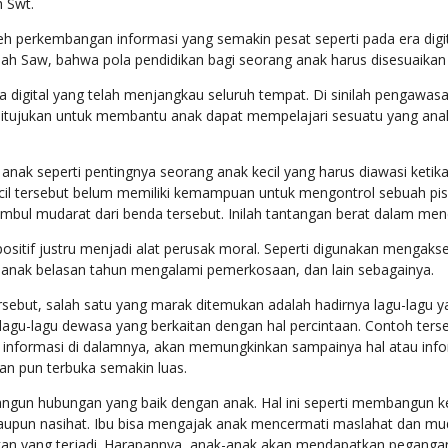
h Swt.
h perkembangan informasi yang semakin pesat seperti pada era digital
llah Saw, bahwa pola pendidikan bagi seorang anak harus disesuai
 digital yang telah menjangkau seluruh tempat. Di sinilah pengawas
itujukan untuk membantu anak dapat mempelajari sesuatu yang anak 
anak seperti pentingnya seorang anak kecil yang harus diawasi ketik
il tersebut belum memiliki kemampuan untuk mengontrol sebuah pisa
timbul mudarat dari benda tersebut. Inilah tantangan berat dalam me
ositif justru menjadi alat perusak moral. Seperti digunakan mengaks
anak belasan tahun mengalami pemerkosaan, dan lain sebagainya.
tersebut, salah satu yang marak ditemukan adalah hadirnya lagu-lagu 
lagu-lagu dewasa yang berkaitan dengan hal percintaan. Contoh ter
s informasi di dalamnya, akan memungkinkan sampainya hal atau info
an pun terbuka semakin luas.
angun hubungan yang baik dengan anak. Hal ini seperti membangun 
aupun nasihat. Ibu bisa mengajak anak mencermati maslahat dan m
n yang terjadi. Harapannya, anak-anak akan mendapatkan pegangan s