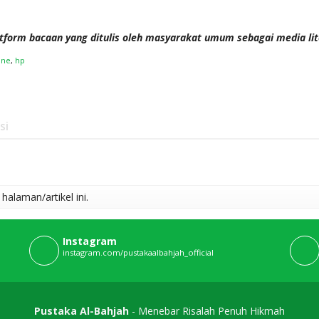
tform bacaan yang ditulis oleh masyarakat umum sebagai media li
one
,
hp
si
alaman/artikel ini.
Instagram
instagram.com/pustakaalbahjah_official
Pustaka Al-Bahjah
- Menebar Risalah Penuh Hikmah