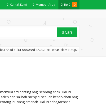
Kontak Kami
Member Area
Rp
0
0
Cari
btu-Ahad pukul 08.00 s/d 12.00. Hari Besar Islam Tutup.
miliki arti penting bagi seorang anak. Hal ini
saleh dan salihah menjadi sebuah keberkahan bagi
eorang ibu yang amanah. Hal ini sebagaimana