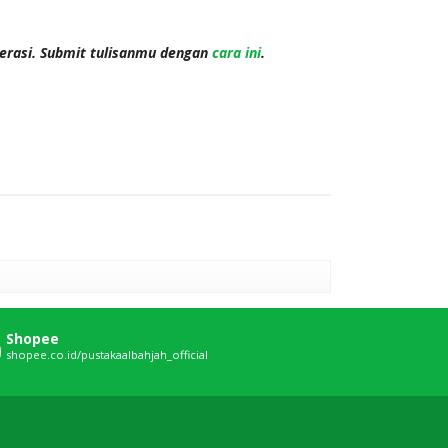
terasi. Submit tulisanmu dengan
cara ini
.
Shopee
shopee.co.id/pustakaalbahjah_official