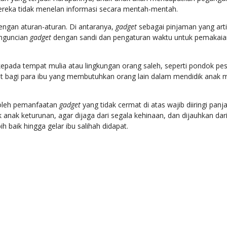
mereka tidak menelan informasi secara mentah-mentah.
dengan aturan-aturan. Di antaranya,
gadget
sebagai pinjaman yang arti
enguncian
gadget
dengan sandi dan pengaturan waktu untuk pemakai
epada tempat mulia atau lingkungan orang saleh, seperti pondok pesa
pat bagi para ibu yang membutuhkan orang lain dalam mendidik ana
 oleh pemanfaatan
gadget
yang tidak cermat di atas wajib diiringi pan
 anak keturunan, agar dijaga dari segala kehinaan, dan dijauhkan 
ih baik hingga gelar ibu salihah didapat.