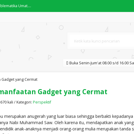
blematika Umat....
A YAHYA....
.
ari-Hari....
as Memahami Darah Wanita....
Buka Senin-Jum'at 08.00 s/d 16.00 Sa
da yang Gaib....
 Gadget yang Cermat
manfaatan Gadget yang Cermat
 "Dari Lahir Sampai Diutus ....
70 kali / Kategori:
Perspektif
bu merupakan anugerah yang luar biasa sehingga berbakti kepadanya me
tanya Nabi Muhammad Saw. Oleh karena itu, mendapatkan anak yang 
ndidik anak-anaknya menjadi orang-orang mulia merupakan tanda s