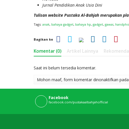
Jurnal Pendidikan Anak Usia Dini
Tulisan website Pustaka Al-Bahjah merupakan pla
Tags:
anak
,
bahaya gadget
,
bahaya hp
,
gadget
,
gawai
,
handph
Bagikan ke
Komentar (0)
Artikel Lainnya
Rekomenda
Saat ini belum tersedia komentar.
Mohon maaf, form komentar dinonaktifkan pada h
Facebook
facebook.com/pustakaalbahjahofficial