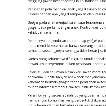
tanggung jawab besar seorang ibu di hadapan Alla
Perubahan pola mendidik anak yang diakibatkan ole
Selaras dengan apa yang disampaikan oleh Rasulu
Gadget
pada anak menjadi salah satu fenomena era
gadget
pada perkembangan anak. Kontrol dari ibu d
kehidupan sehari-hari.
Pentingnya pengendalian ibu terhadap
gadget
pada 
harus memiliki kecemasan bahwa seorang anak kec
terhadap sebuah
gadget
sehingga tidak heran jika 
G
adget
yang seharusnya difungsikan untuk hal-hal p
bawah umur terjerumus dalam perzinaan, seorang 
Selain itu, dari sejumlah alasan kerusakan moral 
anak-anak. Begitu banyak anak-anak menyanyikan 
kebebasan bermain
gadget
, tanpa pemilahan akse
mudah informasi tersebut diakses, pintu kemaksiat
Peran ibu yang sukses adalah ibu yang bisa memb
membangun komunikasi yang berbentuk diskusi at
untuk berpandangan terhadap kasus-kasus kerusaka