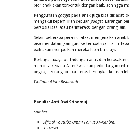
pikir anak akan terbentuk dengan baik, sehingga 
Penggunaan
gadget
pada anak juga bisa disiasati 
mengakui kepemilikan sebuah
gadget
. Larangan p
bersosialisasi atau berinteraksi dengan orang lain.
Selain beberapa peran di atas, mengenalkan anak k
bisa mendatangkan guru ke tempatnya. Hal ini te
baik akan menjadikan mereka lebih baik lagi.
Berbagai upaya perlindungan anak dari kerusakan
meminta kepada Allah Swt akan perlindungan untuk
begitu, seorang ibu pun terus bertingkat ke arah leb
Wallahu A’lam Bishawab
Penulis: Asti Dwi Sripamuji
Sumber:
Official Youtube Ummi Fairuz Ar-Rahbini
ITS News