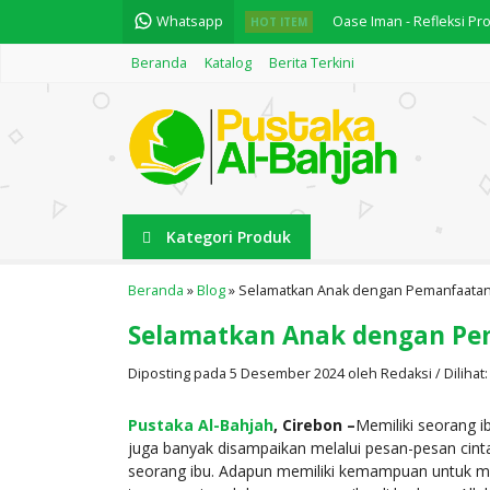
Whatsapp
Oase Iman - Refleksi Pro
HOT ITEM
Beranda
Katalog
Berita Terkini
FIQIH SHOLAT KARYA BUY
Fiqih Shalat Berjamaah...
Kosakata (Almufrodat) Seh
BUKU FIQIH HAID - Cerd
Kategori Produk
النجاح في تكملة المفتاح....
Sam'iyyat - Beriman Kepa
Beranda
»
Blog
»
Selamatkan Anak dengan Pemanfaatan
Selamatkan Anak dengan Pe
Kisah Nabi Muhammad Saw
Diposting pada 5 Desember 2024 oleh Redaksi / Dilihat: 6
Pustaka Al-Bahjah
, Cirebon –
Memiliki seorang i
juga banyak disampaikan melalui pesan-pesan cin
seorang ibu. Adapun memiliki kemampuan untuk me