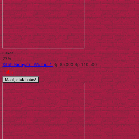
Diskon
23%
Kitab Bidayatul Wushul 1
Rp 85.000
Rp 110.500
Habis
Maaf, stok habis!