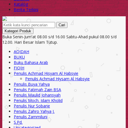
Katalog
Berita Terkini
Cari
Kategori Produk
Buka Senin-Jum'at 08.00 s/d 16.00 Sabtu-Ahad pukul 08.00 s/d
12.00. Hari Besar Islam Tutup.
AQIDAH
BUKU
Buku Bahasa Arab
FIQIH
Penulis Achmad Hisyam Al Habsyie
Penulis Achmad Hiysam Al Habsyie
Penulis Buya Yahya
Penulis Fatimah Zain BSA
Penulis Maulid Johansyah
Penulis Moch. Idam Kholid
Penulis Nur Sobarie
Penulis Zahro Yahya J.
Penulis Zammiluni
S.Pd.
Uncategorized