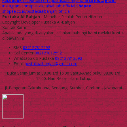
Facebook
facebook.com/pustakaalbahjahofficial
Instagram
instagram.com/pustakaalbahjah_official
Shopee
shopee.co.id/pustakaalbahjah_official
Pustaka Al-Bahjah
- Menebar Risalah Penuh Hikmah
Copyright Developer Pustaka Al-Bahjah
Kontak Kami
Apabila ada yang ditanyakan, silahkan hubungi kami melalui kontak
di bawah ini.
SMS
082127812592
Call Center
082127812592
Whatsapp
CS Pustaka
082127812592
Email
pustakaalbahjah@gmail.com
Buka Senin-Jum'at 08.00 s/d 16.00 Sabtu-Ahad pukul 08.00 s/d
12.00. Hari Besar Islam Tutup.
Jl. Pangeran Cakrabuana, Sendang, Sumber, Cirebon - Jawabarat