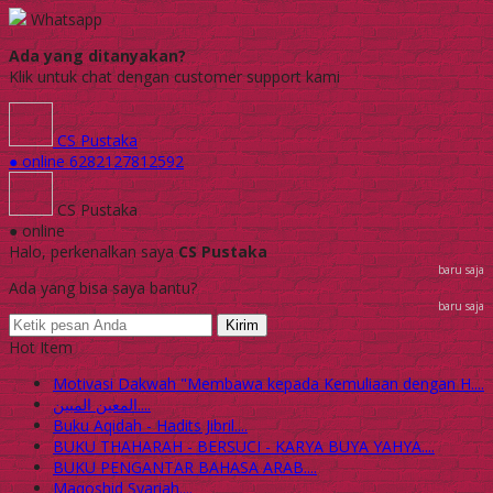
Whatsapp
Ada yang ditanyakan?
Klik untuk chat dengan customer support kami
CS Pustaka
● online
6282127812592
CS Pustaka
● online
Halo, perkenalkan saya
CS Pustaka
baru saja
Ada yang bisa saya bantu?
baru saja
Kirim
Hot Item
Motivasi Dakwah "Membawa kepada Kemuliaan dengan H....
المعين المبين....
Buku Aqidah - Hadits Jibril....
BUKU THAHARAH - BERSUCI - KARYA BUYA YAHYA....
BUKU PENGANTAR BAHASA ARAB....
Maqoshid Syariah....