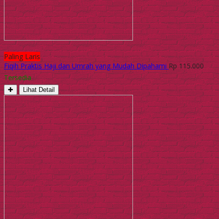
Paling Laris
Fiqih Praktis Haji dan Umrah yang Mudah Dipahami
Rp 115.000
Tersedia
✚
Lihat Detail