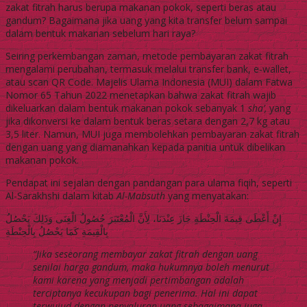
zakat fitrah harus berupa makanan pokok, seperti beras atau
gandum? Bagaimana jika uang yang kita transfer belum sampai
dalam bentuk makanan sebelum hari raya?
Seiring perkembangan zaman, metode pembayaran zakat fitrah
mengalami perubahan, termasuk melalui transfer bank, e-wallet,
atau scan QR Code. Majelis Ulama Indonesia (MUI) dalam Fatwa
Nomor 65 Tahun 2022 menetapkan bahwa zakat fitrah wajib
dikeluarkan dalam bentuk makanan pokok sebanyak 1
sha’,
yang
jika dikonversi ke dalam bentuk beras setara dengan 2,7 kg atau
3,5 liter. Namun, MUI juga membolehkan pembayaran zakat fitrah
dengan uang yang diamanahkan kepada panitia untuk dibelikan
makanan pokok.
Pendapat ini sejalan dengan pandangan para ulama fiqih, seperti
Al-Sarakhshi dalam kitab
Al-Mabsuth
yang menyatakan:
إِنْ أَعْطَى قِيمَةَ الْحِنْطَةِ جَازَ عِنْدَنَا، لِأَنَّ الْمُعْتَبَرَ حُصُولُ الْغِنَى وَذَلِكَ يَحْصُلُ
بِالْقِيمَةِ كَمَا يَحْصُلُ بِالْحِنْطَةِ
“Jika seseorang membayar zakat fitrah dengan uang
senilai harga gandum, maka hukumnya boleh menurut
kami karena yang menjadi pertimbangan adalah
terciptanya kecukupan bagi penerima. Hal ini dapat
terwujud dengan penyaluran uang sebagaimana juga