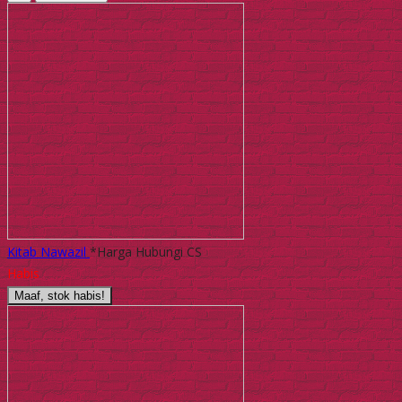
Kitab Nawazil
*Harga Hubungi CS
Habis
Maaf, stok habis!