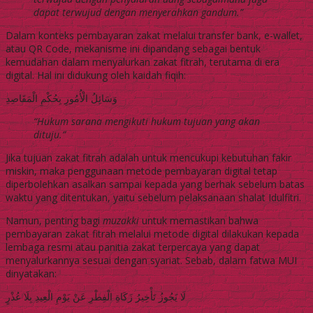
dapat terwujud dengan menyerahkan gandum.”
Dalam konteks pembayaran zakat melalui transfer bank, e-wallet,
atau QR Code, mekanisme ini dipandang sebagai bentuk
kemudahan dalam menyalurkan zakat fitrah, terutama di era
digital. Hal ini didukung oleh kaidah fiqih:
وَسَائِلُ الْأُمُورِ بِحُكْمِ الْمَقَاصِدِ
“Hukum sarana mengikuti hukum tujuan yang akan
dituju.”
Jika tujuan zakat fitrah adalah untuk mencukupi kebutuhan fakir
miskin, maka penggunaan metode pembayaran digital tetap
diperbolehkan asalkan sampai kepada yang berhak sebelum batas
waktu yang ditentukan, yaitu sebelum pelaksanaan shalat Idulfitri.
Namun, penting bagi
muzakki
untuk memastikan bahwa
pembayaran zakat fitrah melalui metode digital dilakukan kepada
lembaga resmi atau panitia zakat terpercaya yang dapat
menyalurkannya sesuai dengan syariat. Sebab, dalam fatwa MUI
dinyatakan:
لَا يَجُوزُ تَأْخِيرُ زَكَاةِ الْفِطْرِ عَنْ يَوْمِ الْعِيدِ بِلَا عُذْرٍ