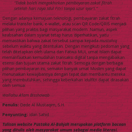
“Tidak boleh mengakhirkan pembayaran zakat fitrah
setelah hari raya Idul Fitri tanpa uzur syar’i.”
Dengan adanya kemajuan teknologi, pembayaran zakat fitrah
melalui transfer bank, e-wallet, atau scan QR Code/QRIS menjadi
pilihan yang praktis bagi masyarakat modern. Namun, aspek
keabsahan dalam syariat tetap harus diperhatikan, yaitu
memastikan bahwa zakat tersebut sampai kepada
mustahiq
sebelum waktu yang ditentukan. Dengan mengikuti pedoman yang
telah ditetapkan oleh ulama dan Fatwa MUI, umat Islam dapat
memanfaatkan kemudahan transaksi digital tanpa mengabaikan
esensi dan tujuan utama zakat fitrah. Semoga dengan berbagai
pilihan pembayaran ini, semakin banyak umat Muslim yang dapat
menunaikan kewajibannya dengan tepat dan membantu mereka
yang membutuhkan, sehingga keberkahan Idulfitri dapat dirasakan
oleh semua.
Wallahu
A
‘lam
B
is
s
h
o
wab
Penulis:
Dede Al Mustaqim, S.H.
Penyunting:
Idan Sahid
Tulisan website Pustaka Al-Bahjah merupakan platform bacaan
yang ditulis oleh masyarakat umum sebagai media literasi.