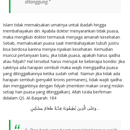
ditanggung.”
Islam tidak memaksakan umatnya untuk ibadah hingga
membahayakan diri. Apabila dokter menyarankan tidak puasa,
maka mengikuti dokter termasuk menjaga amanah kesehatan.
Sebab, memaksakan puasa saat membahayakan tubuh justru
bisa berdosa karena menyia-nyiakan kesehatan. Kemudian
muncul pertanyaan baru, jika tidak puasa, apakah harus qadha
atau fidyah? Hal tersebut harus merujuk ke beberapa kondisi. Jika
sakitnya ada harapan sembuh maka wajib mengqadha puasa
yang ditinggalkannya ketika sudah sehat. Namun jika tidak ada
harapan sembuh (penyakit kronis permanen), tidak wajib qadha
dan menggantinya dengan fidyah (memberi makan orang miskin
setiap hari puasa yang ditinggalkan). Allah ta’ala berfirman
didalam QS. Al-Baqarah: 184
وَعَلَى الَّذِينَ يُطِيقُونَهُ فِدْيَةٌ طَعَامُ مِسْكِينٍ…