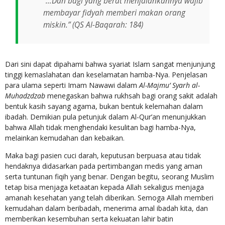
“…Dan bagi yang berat menjalankannya wajib
membayar fidyah memberi makan orang
miskin.” (QS Al-Baqarah: 184)
Dari sini dapat dipahami bahwa syariat Islam sangat menjunjung
tinggi kemaslahatan dan keselamatan hamba-Nya. Penjelasan
para ulama seperti Imam Nawawi dalam
Al-Majmu’ Syarh al-
Muhadzdzab
menegaskan bahwa rukhsah bagi orang sakit adalah
bentuk kasih sayang agama, bukan bentuk kelemahan dalam
ibadah. Demikian pula petunjuk dalam Al-Qur’an menunjukkan
bahwa Allah tidak menghendaki kesulitan bagi hamba-Nya,
melainkan kemudahan dan kebaikan.
Maka bagi pasien cuci darah, keputusan berpuasa atau tidak
hendaknya didasarkan pada pertimbangan medis yang aman
serta tuntunan fiqih yang benar. Dengan begitu, seorang Muslim
tetap bisa menjaga ketaatan kepada Allah sekaligus menjaga
amanah kesehatan yang telah diberikan. Semoga Allah memberi
kemudahan dalam beribadah, menerima amal ibadah kita, dan
memberikan kesembuhan serta kekuatan lahir batin