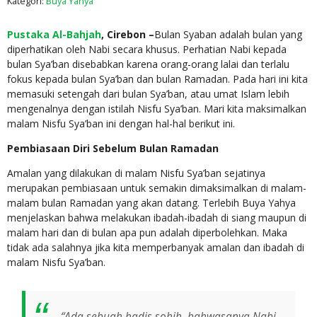
Kategori:
Buya Yahya
Pustaka Al-Bahjah
, Cirebon –
Bulan Syaban adalah bulan yang
diperhatikan oleh Nabi secara khusus. Perhatian Nabi kepada
bulan Sya’ban disebabkan karena orang-orang lalai dan terlalu
fokus kepada bulan Sya’ban dan bulan Ramadan. Pada hari ini kita
memasuki setengah dari bulan Sya’ban, atau umat Islam lebih
mengenalnya dengan istilah Nisfu Sya’ban. Mari kita maksimalkan
malam Nisfu Sya’ban ini dengan hal-hal berikut ini.
Pembiasaan Diri Sebelum Bulan Ramadan
Amalan yang dilakukan di malam Nisfu Sya’ban sejatinya
merupakan pembiasaan untuk semakin dimaksimalkan di malam-
malam bulan Ramadan yang akan datang. Terlebih Buya Yahya
menjelaskan bahwa melakukan ibadah-ibadah di siang maupun di
malam hari dan di bulan apa pun adalah diperbolehkan. Maka
tidak ada salahnya jika kita memperbanyak amalan dan ibadah di
malam Nisfu Sya’ban.
“Ada sebuah hadis sohih, bahwasanya Nabi