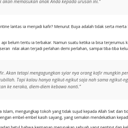
ak akan memasukan anak Anda kepada urusan ini.”
ine lantas ia menjadi kafir? Menurut Buya adalah tidak serta merta 
api belum tentu ia terbakar. Namun suatu ketika ia bisa terjerumus
eran nilai akan terjadi perlahan demi perlahan, sampai tiba-tiba kelu
ir. Akan tetapi mengagungkan syiar nya orang kafir mungkin perge
ubillah. Tapi kalau hanya ngikut-ngikut saja nah sama ngikut-ng
an ke neraka, diem-diem kebawa nanti.”
 Islam, mengungkap tokoh yang tidak sujud kepada Allah Swt dan tid
dengan embel-embel kasih sayang, yang semakin mendekatkan kepada
yadari betul bahwa keimanan merupakan sebuah yang penting dan kek