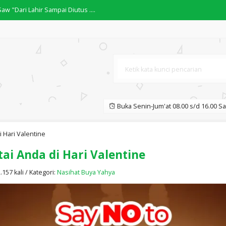
RBEDAAN PARA ULAMA KARYA BUYA ....
A ARAB....
ari-Hari....
Buka Senin-Jum'at 08.00 s/d 16.00 Sa
.
ce Makes Perfect" Beginner....
 Hari Valentine
i Anda di Hari Valentine
 "Dari Lahir Sampai Diutus ....
157 kali / Kategori:
Nasihat Buya Yahya