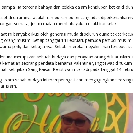
sampai ia terkena bahaya dan celaka dalam kehidupan ketika di duni
set di dalamnya adalah rambu-rambu tentang tidak diperkenankannya
enangan semata, justru malah membahayakan di akhirat kelak.
t ini banyak diikuti oleh generasi muda di seluruh dunia tak terkecua
ang-orang muslim. Setiap tanggal 14 Februari, pemuda pemudi musli
arna pink, dan sebagainya. Sebab, mereka meyakini hari tersebut seb
Valentine merupakan sebuah budaya dan perayaan orang di luar Islam. D
a kematian seorang pendeta bernama Valentine yang tewas dihukum
ah kebijakan Sang Kaisar. Peristiwa ini terjadi pada tanggal 14 Febr
g Islam sebab budaya ini memperingati dan mengagungkan seorang tok
ar Islam.