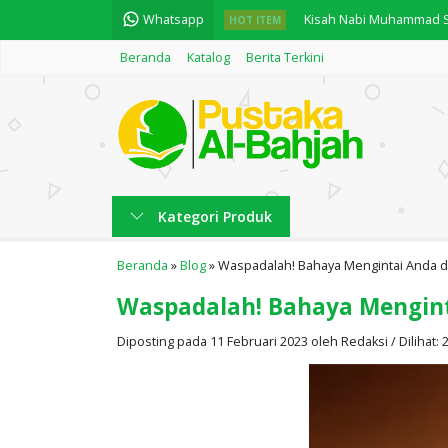
Whatsapp
Fiqih Qurban....
HOT ITEM
Beranda
Katalog
Berita Terkini
INDAHNYA MEMAHAMI PE
BUKU PENGANTAR BAHAS
النجاح في تكملة المفتاح....
Kosakata (Almufrodat) Seh
Kategori Produk
Fiqih Shalat Berjamaah...
English Practice "Practi
Beranda
»
Blog
»
Waspadalah! Bahaya Mengintai Anda di
Waspadalah! Bahaya Menginta
Kisah Nabi Muhammad Saw
Diposting pada 11 Februari 2023 oleh Redaksi / Dilihat: 2.