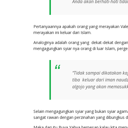
Anda akan berhati-hati tid
Pertanyaannya apakah orang yang merayakan Valent
merayakan ini keluar dari Islam.
Analoginya adalah orang yang dekat-dekat dengan 
mengagungkan syiar nya orang di luar Islam, perges
“Tidak sampai dikatakan kaf
tiba keluar dari iman naudz
algojo yang akan memasukk
Selain mengagungkan syiar yang bukan syiar agama
sangat rawan dengan perzinahan yang dibungkus 
Maka dari itu Buya Yahya berpesan kalau kita men