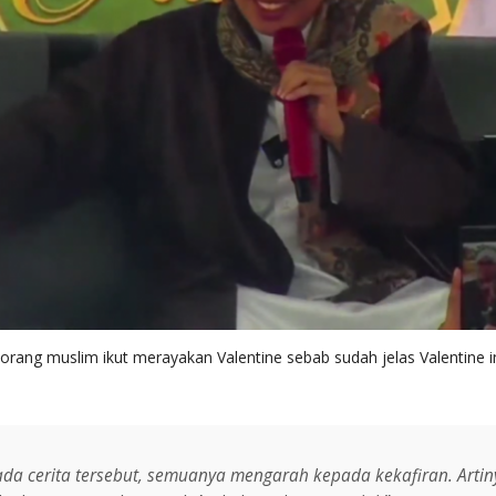
 orang muslim ikut merayakan Valentine sebab sudah jelas Valentin
ada cerita tersebut, semuanya mengarah kepada kekafiran. Artin