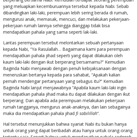
yang meluapkan kecemburuannya tersebut kepada Nabi. Sebab
dibandingkan laki-laki, perempuan lebih sering berada di rumah,
mengurusi anak, memasak, mencuci, dan melakukan pekerjaan-
pekerjaan rumah lainnya sehingga dianggap tidak bisa
mendapatkan pahala yang sama seperti lak-laki.
Lantas perempuan tersebut melontarkan sebuah pertanyaan
kepada Nabi, “Ya Rasulallah… Bagaimana kami para perempuan
mendapatkan pahala jihad seperti yang dapat dilakukan oleh
kaum laki-laki dengan ikut berperang bersamamu?” Kemudian
Baginda Nabi menjawab dengan penuh kebijaksanaan dengan
meneruskan bertanya kepada para sahabat, “Apakah kalian
pernah mendengar pertanyaan yang sebagus itu?” Kemudian
Baginda Nabi lanjut menjawabnya “Apabila kaum laki-laki ingin
mendapatkan pahala jihad maka itu dapat dilakukan dengan ikut
berperang. Dan apabila ada perempuan melakukan pekerjaan
rumah tangganya, mengurus anak-anaknya, dan lain sebagainya
maka dia mendapatkan pahala jihad
fi sabilillah
”.
Hal tersebut menunjukkan bahwa syariat Nabi itu bukan hanya
untuk orang yang dapat beribadah atau hanya untuk orang-orang
tertentu saja. Seperti halnya untuk mendapatkan pahala
sodaqoh