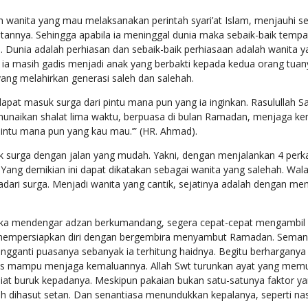
ah wanita yang mau melaksanakan perintah syari’at Islam, menjauhi s
annya. Sehingga apabila ia meninggal dunia maka sebaik-baik tempat
. Dunia adalah perhiasan dan sebaik-baik perhiasaan adalah wanita y
a ia masih gadis menjadi anak yang berbakti kepada kedua orang tuany
ang melahirkan generasi saleh dan salehah.
apat masuk surga dari pintu mana pun yang ia inginkan. Rasulullah Sa
enunaikan shalat lima waktu, berpuasa di bulan Ramadan, menjaga k
pintu mana pun yang kau mau.’” (HR. Ahmad).
k surga dengan jalan yang mudah. Yakni, dengan menjalankan 4 perka
ang demikian ini dapat dikatakan sebagai wanita yang salehah. Walau
idadari surga. Menjadi wanita yang cantik, sejatinya adalah dengan memi
tika mendengar adzan berkumandang, segera cepat-cepat mengambil
mempersiapkan diri dengan bergembira menyambut Ramadan. Semanga
ngganti puasanya sebanyak ia terhitung haidnya. Begitu berharganya
us mampu menjaga kemaluannya. Allah Swt turunkan ayat yang memua
erniat buruk kepadanya. Meskipun pakaian bukan satu-satunya faktor
h dihasut setan. Dan senantiasa menundukkan kepalanya, seperti nasi