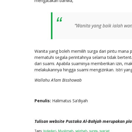
mengatakan bahwa,
“Wanita yang baik ialah wa
Wanita yang boleh memilih surga dari pintu mana p
mematuhi segala perintahnya selama tidak bertentan
dari suami. Apabila suaminya memberikan izin, mak
melakukannya hingga suami mengizinkan. Istri yan
Wallahu A’lam Bisshowab
Penulis:
Halimatus Sa’diyah
Tulisan website Pustaka Al-Bahjah merupakan pla
Tags:
bidadari
,
Muslimah
,
salehah
,
surga
,
syariat