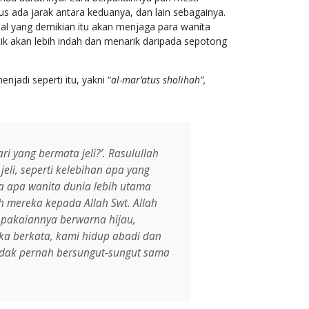
us ada jarak antara keduanya, dan lain sebagainya.
hal yang demikian itu akan menjaga para wanita
tik akan lebih indah dan menarik daripada sepotong
jadi seperti itu, yakni “
al-mar’atus sholihah”
,
i yang bermata jeli?’. Rasulullah
li, seperti kelebihan apa yang
na apa wanita dunia lebih utama
h mereka kepada Allah Swt. Allah
, pakaiannya berwarna hijau,
eka berkata,
k
ami hidup abadi dan
dak pernah bersungut-sungut sama