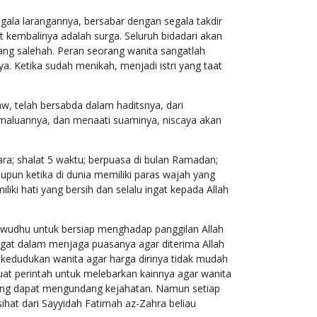
egala larangannya, bersabar dengan segala takdir
 kembalinya adalah surga. Seluruh bidadari akan
ang salehah. Peran seorang wanita sangatlah
a. Ketika sudah menikah, menjadi istri yang taat
w, telah bersabda dalam haditsnya, dari
emaluannya, dan menaati suaminya, niscaya akan
ra; shalat 5 waktu; berpuasa di bulan Ramadan;
pun ketika di dunia memiliki paras wajah yang
liki hati yang bersih dan selalu ingat kepada Allah
 wudhu untuk bersiap menghadap panggilan Allah
t dalam menjaga puasanya agar diterima Allah
 kedudukan wanita agar harga dirinya tidak mudah
t perintah untuk melebarkan kainnya agar wanita
 yang dapat mengundang kejahatan. Namun setiap
hat dari Sayyidah Fatimah az-Zahra beliau