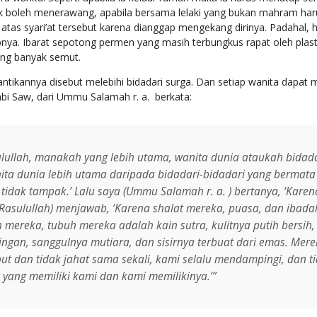
 tidak boleh menerawang, apabila bersama lelaki yang bukan mahram har
tas syari’at tersebut karena dianggap mengekang dirinya. Padahal, 
dapnya. Ibarat sepotong permen yang masih terbungkus rapat oleh plas
ng banyak semut.
ikannya disebut melebihi bidadari surga. Dan setiap wanita dapat men
abi Saw, dari Ummu Salamah r. a. berkata:
lullah, manakah yang lebih utama, wanita dunia ataukah bidadar
a dunia lebih utama daripada bidadari-bidadari yang bermata je
tidak tampak.’ Lalu saya (Ummu Salamah r. a. ) bertanya, ‘Kare
(Rasulullah) menjawab, ‘Karena shalat mereka, puasa, dan ibada
 mereka, tubuh mereka adalah kain sutra, kulitnya putih bersih
ngan, sanggulnya mutiara, dan sisirnya terbuat dari emas. Mer
ut dan tidak jahat sama sekali, kami selalu mendampingi
,
dan ti
 yang memiliki kami dan kami memilikinya
.’”