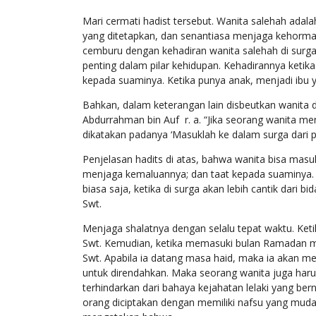
Mari cermati hadist tersebut. Wanita salehah adal
yang ditetapkan, dan senantiasa menjaga kehormat
cemburu dengan kehadiran wanita salehah di surga
penting dalam pilar kehidupan. Kehadirannya ketik
kepada suaminya. Ketika punya anak, menjadi ibu y
Bahkan, dalam keterangan lain disbeutkan wanita d
Abdurrahman bin Auf r. a. “Jika seorang wanita m
dikatakan padanya ‘Masuklah ke dalam surga dari 
Penjelasan hadits di atas, bahwa wanita bisa masu
menjaga kemaluannya; dan taat kepada suaminya. Y
biasa saja, ketika di surga akan lebih cantik dari b
Swt.
Menjaga shalatnya dengan selalu tepat waktu. Ke
Swt. Kemudian, ketika memasuki bulan Ramadan 
Swt. Apabila ia datang masa haid, maka ia akan me
untuk direndahkan. Maka seorang wanita juga har
terhindarkan dari bahaya kejahatan lelaki yang b
orang diciptakan dengan memiliki nafsu yang muda