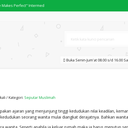
ce Makes Perfect" Intermed
hari-Hari
Buka Senin-Jum'at 08.00 s/d 16.00 Sa
SA ARAB
l
ali / Kategori:
Seputar Muslimah
kan ajaran yang menjunjung tinggi kedudukan nilai keadilan, keman
kedudukan seorang wanita mulai diangkat derajatnya. Bahkan wanita s
ra wanita. Seperti apabila ia keluar rumah maka ia harus menutup s