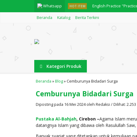
Whatsapp
English Practice "Practi
HOT ITEM
Beranda
Katalog
Berita Terkini
Kitab Tahsilul Ma'mul
Maqoshid Syariah
Kitab Taqlid Wa Talfiq
Kosakata (Almufrodat) Se
Kategori Produk
BUKU PENGANTAR BAHA
Buku Aqidah - Hadits Jibri
Beranda
»
Blog
»
Cemburunya Bidadari Surga
Cemburunya Bidadari Surga
العدد والمعدود
Diposting pada 16 Mei 2024 oleh Redaksi / Dilihat: 2.253 k
Pustaka Al-Bahjah
, Cirebon –
Agama Islam merupa
datangnya Islam yang dibawa oleh Rasulullah Saw, 
Banyak syariat yang ditetapkan untuk kemuliaan pa