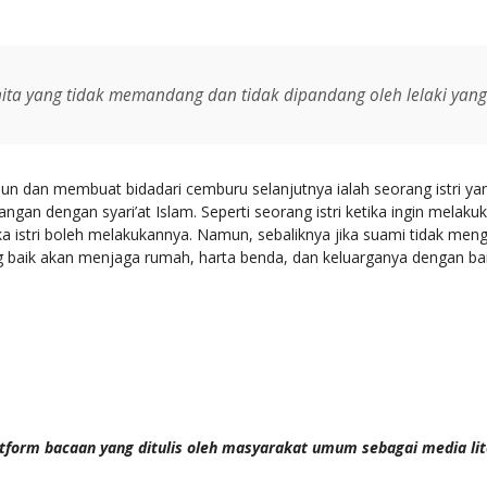
nita yang tidak memandang dan tidak dipandang oleh lelaki ya
un dan membuat bidadari cemburu selanjutnya ialah seorang istri ya
gan dengan syari’at Islam. Seperti seorang istri ketika ingin melaku
a istri boleh melakukannya. Namun, sebaliknya jika suami tidak mengi
g baik akan menjaga rumah, harta benda, dan keluarganya dengan bai
tform bacaan yang ditulis oleh masyarakat umum sebagai media li