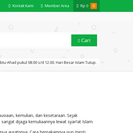
Kontak Kami
Member Area
Rp
0
0
Cari
btu-Ahad pukul 08.00 s/d 12.00. Hari Besar Islam Tutup.
usiaan, kemulian, dan kesetaraan. Sejak
angat dijaga kemuliaannya lewat syari’at Islam.
emua auratnnya. Cara berpakainnya pun mesti