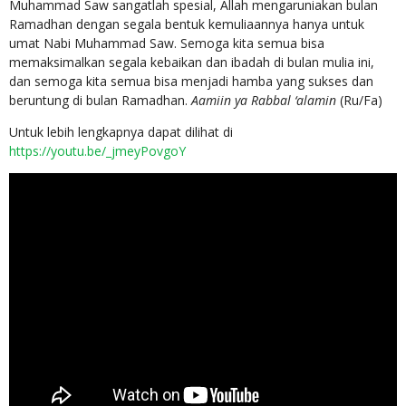
Muhammad Saw sangatlah spesial, Allah mengaruniakan bulan
Ramadhan dengan segala bentuk kemuliaannya hanya untuk
umat Nabi Muhammad Saw. Semoga kita semua bisa
memaksimalkan segala kebaikan dan ibadah di bulan mulia ini,
dan semoga kita semua bisa menjadi hamba yang sukses dan
beruntung di bulan Ramadhan.
Aamiin ya Rabbal ‘alamin
(Ru/Fa)
Untuk lebih lengkapnya dapat dilihat di
https://youtu.be/_jmeyPovgoY