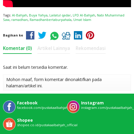
Tags:
Al-Bahjah
,
Buya Yahya
,
Lailatul qadar
,
LPD Al-Bahjah
,
Nabi Muhammad
Saw
,
ramadhan
,
Ramadhanbertaburpahala
,
Umat Islam
Bagikan ke
Komentar (0)
Artikel Lainnya
Rekomendasi
Saat ini belum tersedia komentar.
Mohon maaf, form komentar dinonaktifkan pada
halaman/artikel ini.
Facebook
Instagram
facebook.com/pustakaalbahjahofficial
instagram.com/pustakaalbahjah_o
Shopee
shopee.co.id/pustakaalbahjah_official