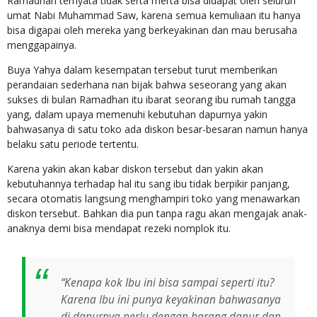
Ramadhan ternyata tidak serta merta bisa didapat oleh seluruh
umat Nabi Muhammad Saw, karena semua kemuliaan itu hanya
bisa digapai oleh mereka yang berkeyakinan dan mau berusaha
menggapainya.
Buya Yahya dalam kesempatan tersebut turut memberikan
perandaian sederhana nan bijak bahwa seseorang yang akan
sukses di bulan Ramadhan itu ibarat seorang ibu rumah tangga
yang, dalam upaya memenuhi kebutuhan dapurnya yakin
bahwasanya di satu toko ada diskon besar-besaran namun hanya
belaku satu periode tertentu.
Karena yakin akan kabar diskon tersebut dan yakin akan
kebutuhannya terhadap hal itu sang ibu tidak berpikir panjang,
secara otomatis langsung menghampiri toko yang menawarkan
diskon tersebut. Bahkan dia pun tanpa ragu akan mengajak anak-
anaknya demi bisa mendapat rezeki nomplok itu.
“Kenapa kok Ibu ini bisa sampai seperti itu?
Karena Ibu ini punya keyakinan bahwasanya
di dapurnya perlu dengan barang dapur dan