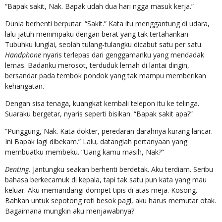
“Bapak sakit, Nak. Bapak udah dua hari ngga masuk kerja.”
Dunia berhenti berputar. “Sakit.” Kata itu menggantung di udara,
lalu jatuh menimpaku dengan berat yang tak tertahankan.
Tubuhku lunglai, seolah tulang-tulangku dicabut satu per satu.
Handphone
nyaris terlepas dari genggamanku yang mendadak
lemas. Badanku merosot, terduduk lemah di lantai dingin,
bersandar pada tembok pondok yang tak mampu memberikan
kehangatan.
Dengan sisa tenaga, kuangkat kembali telepon itu ke telinga.
Suaraku bergetar, nyaris seperti bisikan. “Bapak sakit apa?”
“Punggung, Nak. Kata dokter, peredaran darahnya kurang lancar.
Ini Bapak lagi dibekam.” Lalu, datanglah pertanyaan yang
membuatku membeku. “Uang kamu masih, Nak?”
Denting.
Jantungku seakan berhenti berdetak. Aku terdiam. Seribu
bahasa berkecamuk di kepala, tapi tak satu pun kata yang mau
keluar. Aku memandangi dompet tipis di atas meja. Kosong.
Bahkan untuk sepotong roti besok pagi, aku harus memutar otak.
Bagaimana mungkin aku menjawabnya?