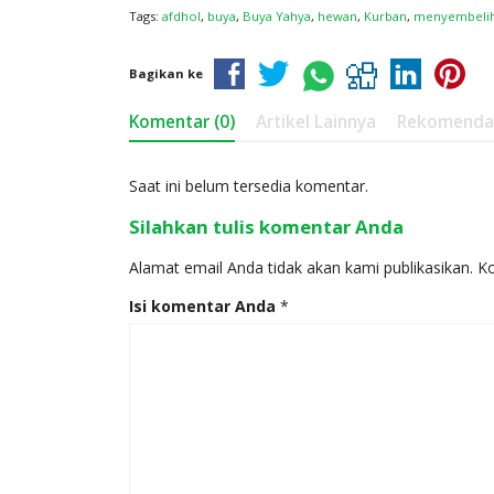
Tags:
afdhol
,
buya
,
Buya Yahya
,
hewan
,
Kurban
,
menyembeli
Bagikan ke
Komentar (0)
Artikel Lainnya
Rekomenda
Saat ini belum tersedia komentar.
Silahkan tulis komentar Anda
Alamat email Anda tidak akan kami publikasikan. Kol
Isi komentar Anda
*