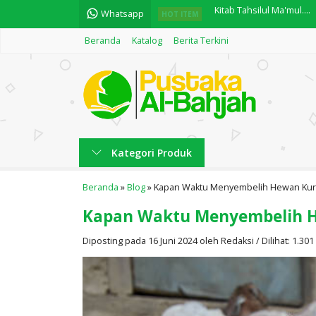
Whatsapp
INDAHNYA MEMAHAMI PE
HOT ITEM
Beranda
Katalog
Berita Terkini
Maqoshid Syariah....
Motivasi Dakwah "Memb
Kitab Bidayatul Wushul 1.
Kategori Produk
English Practice "Practi
العدد والمعدود....
Beranda
»
Blog
»
Kapan Waktu Menyembelih Hewan Kurba
Kapan Waktu Menyembelih He
Kitab Tahsilul Ma'mul....
Diposting pada 16 Juni 2024 oleh Redaksi / Dilihat: 1.301 