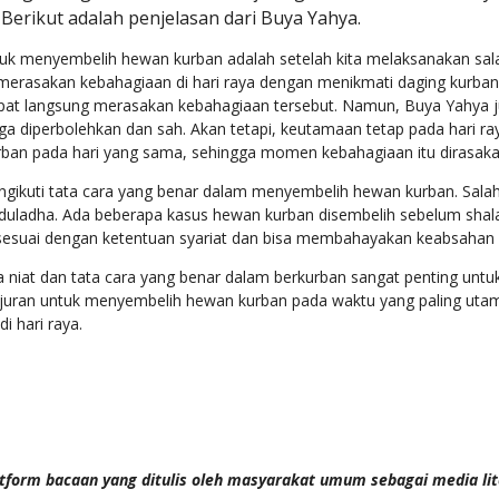
erikut adalah penjelasan dari Buya Yahya.
k menyembelih hewan kurban adalah setelah kita melaksanakan salat 
asakan kebahagiaan di hari raya dengan menikmati daging kurban. Ja
dapat langsung merasakan kebahagiaan tersebut. Namun, Buya Yahya
 juga diperbolehkan dan sah. Akan tetapi, keutamaan tetap pada hari ra
an pada hari yang sama, sehingga momen kebahagiaan itu dirasakan
gikuti tata cara yang benar dalam menyembelih hewan kurban. Salah 
ladha. Ada beberapa kasus hewan kurban disembelih sebelum shalat 
sesuai dengan ketentuan syariat dan bisa membahayakan keabsahan 
iat dan tata cara yang benar dalam berkurban sangat penting untuk
juran untuk menyembelih hewan kurban pada waktu yang paling utam
i hari raya.
tform bacaan yang ditulis oleh masyarakat umum sebagai media li