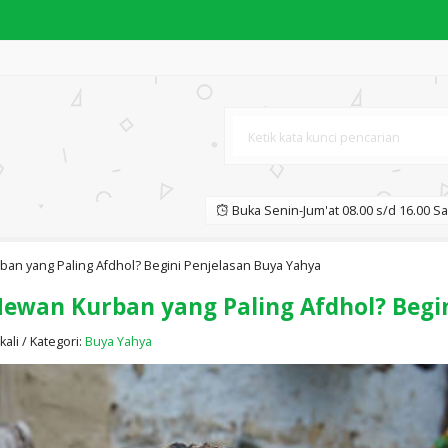
RBEDAAN PARA ULAMA KARYA BUYA ....
المعين المبين في تعلم العرب....
awa kepada Kemuliaan dengan H....
...
Buka Senin-Jum'at 08.00 s/d 16.00 Sa
ce Makes Perfect" Beginner....
n yang Paling Afdhol? Begini Penjelasan Buya Yahya
wan Kurban yang Paling Afdhol? Begin
kali / Kategori:
Buya Yahya