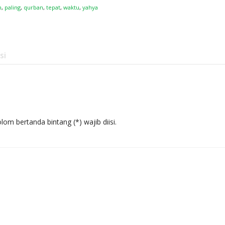
h
,
paling
,
qurban
,
tepat
,
waktu
,
yahya
si
om bertanda bintang (*) wajib diisi.