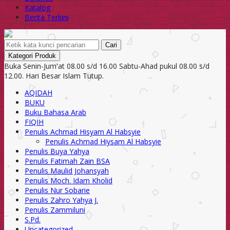
Katalog
Berita Terkini
Cari
Kategori Produk
Buka Senin-Jum'at 08.00 s/d 16.00 Sabtu-Ahad pukul 08.00 s/d
12.00. Hari Besar Islam Tutup.
AQIDAH
BUKU
Buku Bahasa Arab
FIQIH
Penulis Achmad Hisyam Al Habsyie
Penulis Achmad Hiysam Al Habsyie
Penulis Buya Yahya
Penulis Fatimah Zain BSA
Penulis Maulid Johansyah
Penulis Moch. Idam Kholid
Penulis Nur Sobarie
Penulis Zahro Yahya J.
Penulis Zammiluni
S.Pd.
Uncategorized