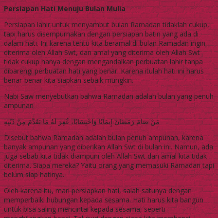
Persiapan Hati Menuju Bulan Mulia
Persiapan lahir untuk menyambut bulan Ramadan tidaklah cukup,
tapi harus disempurnakan dengan persiapan batin yang ada di
dalam hati. Ini karena tentu kita beramal di bulan Ramadan ingin
diterima oleh Allah Swt, dan amal yang diterima oleh Allah Swt
tidak cukup hanya dengan mengandalkan perbuatan lahir tanpa
dibarengi perbuatan hati yang benar. Karena itulah hati ini harus
benar-benar kita siapkan sebaik mungkin.
Nabi Saw menyebutkan bahwa Ramadan adalah bulan yang penuh
ampunan
مَنْ صَامَ رَمَضَانَ ‌إِيمَانًا وَاحْتِسَابًا، غُفِرَ لَهُ مَا تَقَدَّمَ مِنْ ذَنْبِهِ
Disebut bahwa Ramadan adalah bulan penuh ampunan, karena
banyak ampunan yang diberikan Allah Swt di bulan ini. Namun, ada
juga sebab kita tidak diampuni oleh Allah Swt dan amal kita tidak
diterima. Siapa mereka? Yaitu orang yang memasuki Ramadan tapi
belum siap hatinya.
Oleh karena itu, mari persiapkan hati, salah satunya dengan
memperbaiki hubungan kepada sesama. Hati harus kita bangun
untuk bisa saling mencintai kepada sesama, seperti