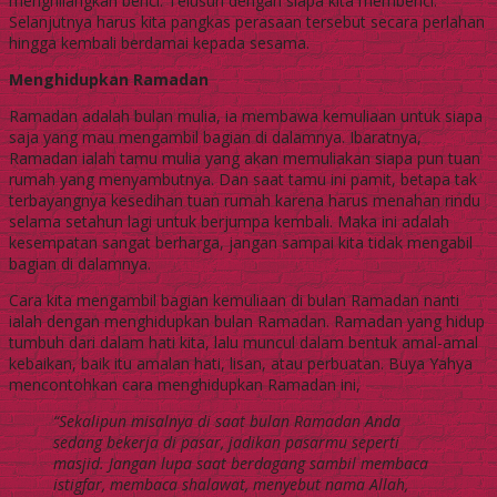
menghilangkan benci. Telusuri dengan siapa kita membenci.
Selanjutnya harus kita pangkas perasaan tersebut secara perlahan
hingga kembali berdamai kepada sesama.
Menghidupkan Ramadan
Ramadan adalah bulan mulia, ia membawa kemuliaan untuk siapa
saja yang mau mengambil bagian di dalamnya. Ibaratnya,
Ramadan ialah tamu mulia yang akan memuliakan siapa pun tuan
rumah yang menyambutnya. Dan saat tamu ini pamit, betapa tak
terbayangnya kesedihan tuan rumah karena harus menahan rindu
selama setahun lagi untuk berjumpa kembali. Maka ini adalah
kesempatan sangat berharga, jangan sampai kita tidak mengabil
bagian di dalamnya.
Cara kita mengambil bagian kemuliaan di bulan Ramadan nanti
ialah dengan menghidupkan bulan Ramadan. Ramadan yang hidup
tumbuh dari dalam hati kita, lalu muncul dalam bentuk amal-amal
kebaikan, baik itu amalan hati, lisan, atau perbuatan. Buya Yahya
mencontohkan cara menghidupkan Ramadan ini,
“Sekalipun misalnya di saat bulan Ramadan Anda
sedang bekerja di pasar, jadikan pasarmu seperti
masjid. Jangan lupa saat berdagang sambil membaca
istigfar, membaca shalawat, menyebut nama Allah,