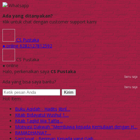
Whatsapp
Ada yang ditanyakan?
Klik untuk chat dengan customer support kami
CS Pustaka
● online
6282127812592
CS Pustaka
● online
Halo, perkenalkan saya
CS Pustaka
baru saja
Ada yang bisa saya bantu?
baru saja
Kirim
Hot Item
Buku Aqidah - Hadits Jibril....
Kitab Bidayatul Wushul 1....
Kitab Taqlid Wa Talfiq....
Motivasi Dakwah "Membawa kepada Kemuliaan dengan H....
RAMADHANIAT....
Sam'iyyat - Beriman Kepada yang Gaib....