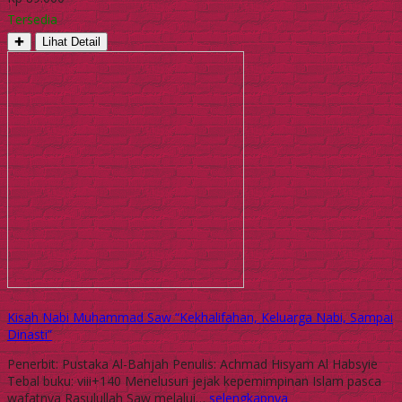
Tersedia
✚
Lihat Detail
Kisah Nabi Muhammad Saw “Kekhalifahan, Keluarga Nabi, Sampai
Dinasti”
Penerbit: Pustaka Al-Bahjah Penulis: Achmad Hisyam Al Habsyie
Tebal buku: viii+140 Menelusuri jejak kepemimpinan Islam pasca
wafatnya Rasulullah Saw melalui…
selengkapnya