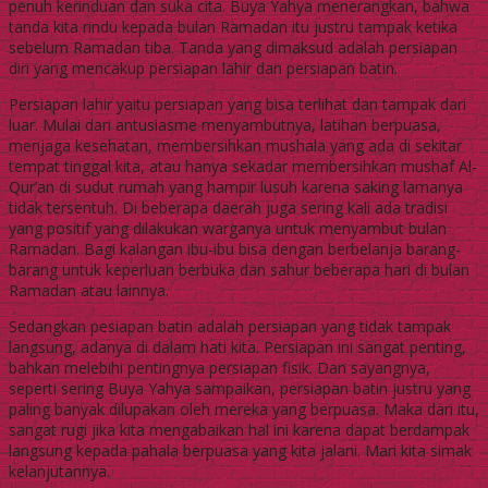
penuh kerinduan dan suka cita. Buya Yahya menerangkan, bahwa
tanda kita rindu kepada bulan Ramadan itu justru tampak ketika
sebelum Ramadan tiba. Tanda yang dimaksud adalah persiapan
diri yang mencakup persiapan lahir dan persiapan batin.
Persiapan lahir yaitu persiapan yang bisa terlihat dan tampak dari
luar. Mulai dari antusiasme menyambutnya, latihan berpuasa,
menjaga kesehatan, membersihkan mushala yang ada di sekitar
tempat tinggal kita, atau hanya sekadar membersihkan mushaf Al-
Qur’an di sudut rumah yang hampir lusuh karena saking lamanya
tidak tersentuh. Di beberapa daerah juga sering kali ada tradisi
yang positif yang dilakukan warganya untuk menyambut bulan
Ramadan. Bagi kalangan ibu-ibu bisa dengan berbelanja barang-
barang untuk keperluan berbuka dan sahur beberapa hari di bulan
Ramadan atau lainnya.
Sedangkan pesiapan batin adalah persiapan yang tidak tampak
langsung, adanya di dalam hati kita. Persiapan ini sangat penting,
bahkan melebihi pentingnya persiapan fisik. Dan sayangnya,
seperti sering Buya Yahya sampaikan, persiapan batin justru yang
paling banyak dilupakan oleh mereka yang berpuasa. Maka dari itu,
sangat rugi jika kita mengabaikan hal ini karena dapat berdampak
langsung kepada pahala berpuasa yang kita jalani. Mari kita simak
kelanjutannya.