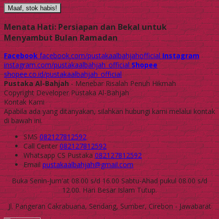
Maaf, stok habis!
Menata Hati: Persiapan dan Bekal untuk
Menyambut Bulan Ramadan
Facebook
facebook.com/pustakaalbahjahofficial
Instagram
instagram.com/pustakaalbahjah_official
Shopee
shopee.co.id/pustakaalbahjah_official
Pustaka Al-Bahjah
- Menebar Risalah Penuh Hikmah
Copyright Developer Pustaka Al-Bahjah
Kontak Kami
Apabila ada yang ditanyakan, silahkan hubungi kami melalui kontak
di bawah ini.
SMS
082127812592
Call Center
082127812592
Whatsapp
CS Pustaka
082127812592
Email
pustakaalbahjah@gmail.com
Buka Senin-Jum'at 08.00 s/d 16.00 Sabtu-Ahad pukul 08.00 s/d
12.00. Hari Besar Islam Tutup.
Jl. Pangeran Cakrabuana, Sendang, Sumber, Cirebon - Jawabarat