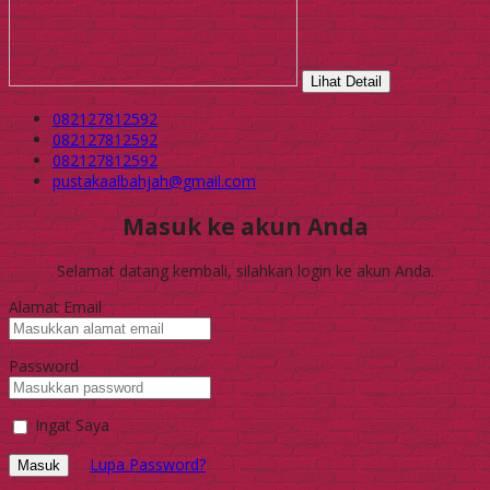
Lihat Detail
082127812592
082127812592
082127812592
pustakaalbahjah@gmail.com
Masuk ke akun Anda
Selamat datang kembali, silahkan login ke akun Anda.
Alamat Email
Password
Ingat Saya
Lupa Password?
Masuk