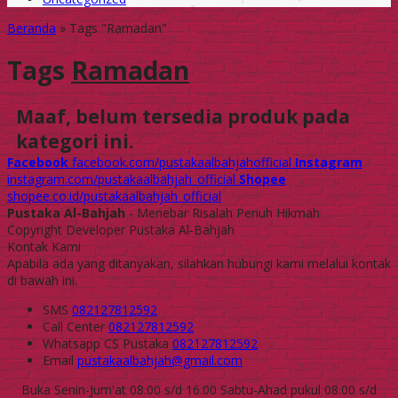
Beranda
»
Tags "Ramadan"
Tags
Ramadan
Maaf, belum tersedia produk pada
kategori ini.
Facebook
facebook.com/pustakaalbahjahofficial
Instagram
instagram.com/pustakaalbahjah_official
Shopee
shopee.co.id/pustakaalbahjah_official
Pustaka Al-Bahjah
- Menebar Risalah Penuh Hikmah
Copyright Developer Pustaka Al-Bahjah
Kontak Kami
Apabila ada yang ditanyakan, silahkan hubungi kami melalui kontak
di bawah ini.
SMS
082127812592
Call Center
082127812592
Whatsapp
CS Pustaka
082127812592
Email
pustakaalbahjah@gmail.com
Buka Senin-Jum'at 08.00 s/d 16.00 Sabtu-Ahad pukul 08.00 s/d