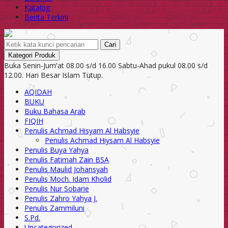
Katalog
Berita Terkini
Cari
Kategori Produk
Buka Senin-Jum'at 08.00 s/d 16.00 Sabtu-Ahad pukul 08.00 s/d
12.00. Hari Besar Islam Tutup.
AQIDAH
BUKU
Buku Bahasa Arab
FIQIH
Penulis Achmad Hisyam Al Habsyie
Penulis Achmad Hiysam Al Habsyie
Penulis Buya Yahya
Penulis Fatimah Zain BSA
Penulis Maulid Johansyah
Penulis Moch. Idam Kholid
Penulis Nur Sobarie
Penulis Zahro Yahya J.
Penulis Zammiluni
S.Pd.
Uncategorized