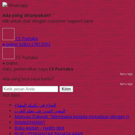
Whatsapp
Ada yang ditanyakan?
Klik untuk chat dengan customer support kami
CS Pustaka
● online
6282127812592
CS Pustaka
● online
Halo, perkenalkan saya
CS Pustaka
baru saja
Ada yang bisa saya bantu?
baru saja
Kirim
Hot Item
النجاح في تكملة المفتاح
المعين المبين في تعلم العرب
Motivasi Dakwah "Membawa kepada Kemuliaan dengan H
RAMADHANIAT
Buku Aqidah - Hadits Jibril
BUKU PENGANTAR BAHASA ARAB