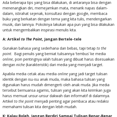
Ada beberapa tips yang bisa dilakukan, di antaranya bisa dengan
menenangkan diri, memejamkan mata, menarik napas dalam-
dalam, istirahat sejenak, konsultasi dengan google, membaca
buku yang berkaitan dengan tema yang kita tulis, mendengarkan
musik, dan lainnya. Pokoknya lakukan apa pun yang bisa dilakukan
untuk mengembalikan inspirasi menulis kita.
A: Artikel
to The Point
, Jangan Bertele-tele
Gunakan bahasa yang sederhana dan bebas, tapi tetap
to the
point
. Bagi penulis yang berniat tulisannya ‘tembus’ ke media
online
, poin pentingnya ialah tulisan yang dibuat harus disesuaikan
dengan
niche
(karakteristik) dari media yang menjadi target.
Apabila media cetak atau media
online
yang jadi target tulisan
identik dengan isu-isu anak muda, maka bahasa tulisan yang
digunakan harus mudah dimengerti oleh anak muda. Jika media
tersebut bernuansa agamis, tulisan yang akan kita kirimkan juga
harus memuat unsur-unsur dakwah dan informatif di dalamnya.
Artikel
to the point
menjadi penting agar pembaca atau redaksi
memahami tulisan kita dengan lebih mudah.
K: Kalau Boleh, Jangan Berdiri Sampai Tulisan Benar-Benar