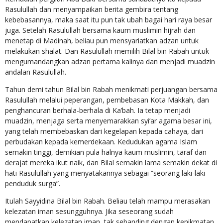
Rasulullah dan menyampaikan berita gembira tentang
kebebasannya, maka saat itu pun tak ubah bagai hari raya besar
juga. Setelah Rasulullah bersama kaum muslimin hijrah dan
menetap di Madinah, beliau pun mensyariatkan adzan untuk
melakukan shalat. Dan Rasulullah memilih Bilal bin Rabah untuk
mengumandangkan adzan pertama kalinya dan menjadi muadzin
andalan Rasulullah.
Tahun demi tahun Bilal bin Rabah menikmati perjuangan bersama
Rasulullah melalui peperangan, pembebasan Kota Makkah, dan
penghancuran berhala-berhala di Ka’bah. Ia tetap menjadi
muadzin, menjaga serta menyemarakkan syi’ar agama besar ini,
yang telah membebaskan dari kegelapan kepada cahaya, dari
perbudakan kepada kemerdekaan. Kedudukan agama Islam
semakin tinggi, demikian pula halnya kaum muslimin, taraf dan
derajat mereka ikut naik, dan Bilal semakin lama semakin dekat di
hati Rasulullah yang menyatakannya sebagai “seorang laki-laki
penduduk surga”.
Itulah Sayyidina Bilal bin Rabah. Beliau telah mampu merasakan
kelezatan iman sesungguhnya. Jika seseorang sudah
mendapatkan kelezatan iman, tak sebanding dengan kenikmatan