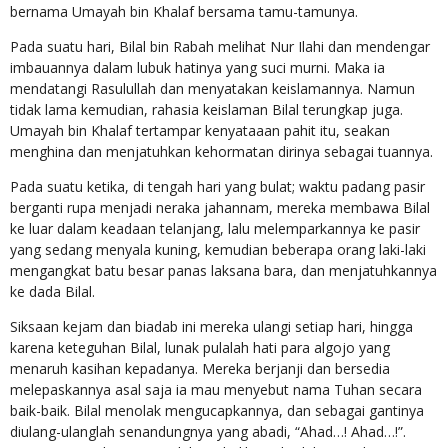
bernama Umayah bin Khalaf bersama tamu-tamunya.
Pada suatu hari, Bilal bin Rabah melihat Nur Ilahi dan mendengar
imbauannya dalam lubuk hatinya yang suci murni. Maka ia
mendatangi Rasulullah dan menyatakan keislamannya. Namun
tidak lama kemudian, rahasia keislaman Bilal terungkap juga.
Umayah bin Khalaf tertampar kenyataaan pahit itu, seakan
menghina dan menjatuhkan kehormatan dirinya sebagai tuannya.
Pada suatu ketika, di tengah hari yang bulat; waktu padang pasir
berganti rupa menjadi neraka jahannam, mereka membawa Bilal
ke luar dalam keadaan telanjang, lalu melemparkannya ke pasir
yang sedang menyala kuning, kemudian beberapa orang laki-laki
mengangkat batu besar panas laksana bara, dan menjatuhkannya
ke dada Bilal.
Siksaan kejam dan biadab ini mereka ulangi setiap hari, hingga
karena keteguhan Bilal, lunak pulalah hati para algojo yang
menaruh kasihan kepadanya. Mereka berjanji dan bersedia
melepaskannya asal saja ia mau menyebut nama Tuhan secara
baik-baik. Bilal menolak mengucapkannya, dan sebagai gantinya
diulang-ulanglah senandungnya yang abadi, “Ahad…! Ahad…!”.