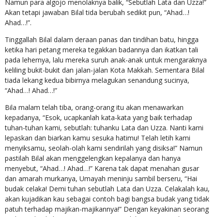
Namun para algojo menolaknya balik, “Sebutlah Lata dan Uzza!”
Akan tetapi jawaban Bilal tida berubah sedikit pun, “Ahad…!
Ahad…!”.
Tinggallah Bilal dalam deraan panas dan tindihan batu, hingga
ketika hari petang mereka tegakkan badannya dan ikatkan tali
pada lehernya, lalu mereka suruh anak-anak untuk mengaraknya
keliling bukit-bukit dan jalan-jalan Kota Makkah. Sementara Bilal
tiada lekang kedua bibirnya melagukan senandung sucinya,
“Ahad…! Ahad…!”
Bila malam telah tiba, orang-orang itu akan menawarkan
kepadanya, “Esok, ucapkanlah kata-kata yang baik terhadap
tuhan-tuhan kami, sebutlah: tuhanku Lata dan Uzza. Nanti kami
lepaskan dan biarkan kamu sesuka hatimu! Telah letih kami
menyiksamu, seolah-olah kami sendirilah yang disiksa!” Namun
pastilah Bilal akan menggelengkan kepalanya dan hanya
menyebut, “Ahad…! Ahad…!” Karena tak dapat menahan gusar
dan amarah murkanya, Umayah meninju sambil berseru, “Hai
budak celaka! Demi tuhan sebutlah Lata dan Uzza. Celakalah kau,
akan kujadikan kau sebagai contoh bagi bangsa budak yang tidak
patuh terhadap majikan-majikannya!” Dengan keyakinan seorang