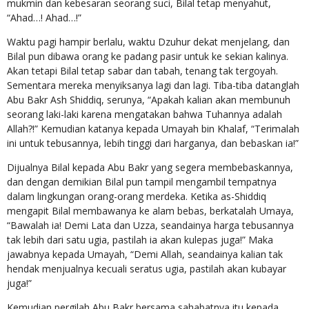
mukmin dan kebesaran seorang suci, Bilal tetap menyahut,
“Ahad…! Ahad…!”
Waktu pagi hampir berlalu, waktu Dzuhur dekat menjelang, dan
Bilal pun dibawa orang ke padang pasir untuk ke sekian kalinya.
Akan tetapi Bilal tetap sabar dan tabah, tenang tak tergoyah.
Sementara mereka menyiksanya lagi dan lagi. Tiba-tiba datanglah
Abu Bakr Ash Shiddiq, serunya, “Apakah kalian akan membunuh
seorang laki-laki karena mengatakan bahwa Tuhannya adalah
Allah?!” Kemudian katanya kepada Umayah bin Khalaf, “Terimalah
ini untuk tebusannya, lebih tinggi dari harganya, dan bebaskan ia!”
Dijualnya Bilal kepada Abu Bakr yang segera membebaskannya,
dan dengan demikian Bilal pun tampil mengambil tempatnya
dalam lingkungan orang-orang merdeka. Ketika as-Shiddiq
mengapit Bilal membawanya ke alam bebas, berkatalah Umaya,
“Bawalah ia! Demi Lata dan Uzza, seandainya harga tebusannya
tak lebih dari satu ugia, pastilah ia akan kulepas juga!” Maka
jawabnya kepada Umayah, “Demi Allah, seandainya kalian tak
hendak menjualnya kecuali seratus ugia, pastilah akan kubayar
juga!”
Kemudian pergilah Abu Bakr bersama sahabatnya itu kepada