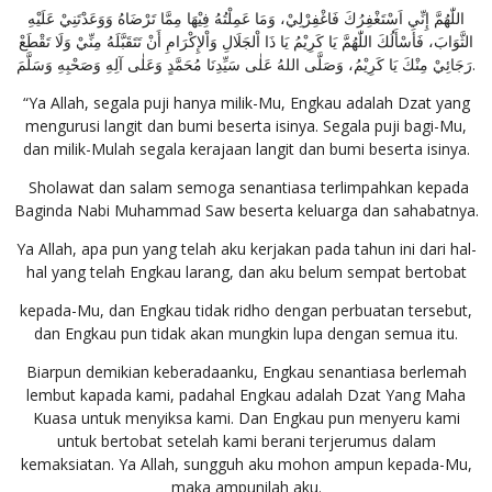
اللّٰهُمَّ إِنِّي اَسْتَغْفِرُكَ فَاغْفِرْلِيْ، وَمَا عَمِلْتُهُ فِيْهَا مِمَّا تَرْضَاهُ وَوَعَدْتَنِيْ عَلَيْهِ
الثَّوَابَ، فَأَسْأَلُكَ اللّٰهُمَّ يَا كَرِيْمُ يَا ذَا اْلجَلَالِ وَاْلإِكْرَامِ أَنْ تَتَقَبَّلَهُ مِنِّيْ وَلَا تَقْطَعْ
رَجَائِيْ مِنْكَ يَا كَرِيْمُ، وَصَلَّى اللهُ عَلٰى سَيِّدِنَا مُحَمَّدٍ وَعَلٰى آلِهِ وَصَحْبِهِ وَسَلَّمَ.
“Ya Allah, segala puji hanya milik-Mu, Engkau adalah Dzat yang
mengurusi langit dan bumi beserta isinya. Segala puji bagi-Mu,
dan milik-Mulah segala kerajaan langit dan bumi beserta isinya.
Sholawat dan salam semoga senantiasa terlimpahkan kepada
Baginda Nabi Muhammad Saw beserta keluarga dan sahabatnya.
Ya Allah, apa pun yang telah aku kerjakan pada tahun ini dari hal-
hal yang telah Engkau larang, dan aku belum sempat bertobat
kepada-Mu, dan Engkau tidak ridho dengan perbuatan tersebut,
dan Engkau pun tidak akan mungkin lupa dengan semua itu.
Biarpun demikian keberadaanku, Engkau senantiasa berlemah
lembut kapada kami, padahal Engkau adalah Dzat Yang Maha
Kuasa untuk menyiksa kami. Dan Engkau pun menyeru kami
untuk bertobat setelah kami berani terjerumus dalam
kemaksiatan. Ya Allah, sungguh aku mohon ampun kepada-Mu,
maka ampunilah aku.