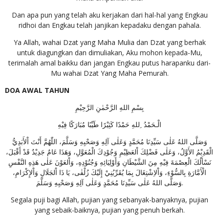
Dan apa pun yang telah aku kerjakan dari hal-hal yang Engkau
ridhoi dan Engkau telah janjikan kepadaku dengan pahala.
Ya Allah, wahai Dzat yang Maha Mulia dan Dzat yang berhak
untuk diagungkan dan dimuliakan, Aku mohon kepada-Mu,
terimalah amal baikku dan jangan Engkau putus harapanku dari-
Mu wahai Dzat Yang Maha Pemurah.
DOA AWAL TAHUN
بِسْمِ اللهِ الرَّحْمٰنِ الرَّحِيْمِ
الْـحَمْدُ ِللهِ حَمْدًا كَثِيْرًا طَيِّبًا مُبَارَكًا فِيْهِ
وَصَلَّى اللهُ عَلٰى سَيِّدِنَا مُحَمَّدٍ وَعَلٰى آلِهِ وَصَحْبِهِ وَسَلَّمَ، اللّٰهُمَّ أَنْتَ اْلأَبَدِيُّ
الْقَدِيْمُ الأَوَّلُ، وَعَلٰى فَضْلِكَ اْلعَظِيْمِ وَجُوْدِكَ الْمُعَوَّلِ، وَهَذَا عَامٌ جَدِيْدٌ قَدْ أَقْبَلَ،
نَسْأَلُكَ الْعِصْمَةَ فِيْهِ مِنَ الشَّيْطَانِ وَأَوْلِيَائِهِ وَجُنُوْدِهِ، وَاْلعَوْنَ عَلٰى هَذِهِ النَّفْسِ
الْأَمَّارَةِ بِالسُّوْءِ، وَاْلاِشْتِغَالَ بِمَا يُقَرِّبُنِيْ إِلَيْكَ زُلْفٰى، يَا ذَا اْلجَلَالِ وَاْلإِكْرَامِ،
وَصَلَّى اللهُ عَلٰى سَيِّدِنَا مُحَمَّدٍ وَعَلٰى آلِهِ وَصَحْبِهِ وَسَلَّمَ.
Segala puji bagi Allah, pujian yang sebanyak-banyaknya, pujian
yang sebaik-baiknya, pujian yang penuh berkah.