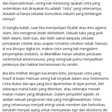
dan kepesantrenan, sering kali merenung: apakah cinta yang
sedemikian riuh dirayakan itu adalah “cinta” yang sebenarnya,
ataukah ia hanya sekadar komoditas industri yang kehilangan
ruhnya?
Di bangku kuliah, saat kita mempelajari filsafat atau ilmu agama
Islam, kita mengenal istilah
Mahabbah
. Sebuah kata yang jauh
lebih dalam, lebih luas, dan lebih sakral daripada sekadar
pertukaran cokelat atau ucapan romantis setahun sekali. Namun,
di era disrupsi digital ini, makna cinta sering kali mengalami
penyempitan (reduksi). Ia dikerdilkan hanya sebatas perasaan
sentimental antarmunusia, yang sering kali justru menjauhkan
pelakunya dari hakikat kemanusiaan itu sendiri.
Jika kita melihat dengan kacamata kritis, perayaan cinta yang
masif di bulan Februari sering kali terjebak dalam arus hedonisme.
Cinta diukur dari apa yang bisa dipamerkan di layar ponsel, dari
seberapa mahal kado yang diberikan, atau seberapa mewah
makan malam yang dihabiskan. Dalam perspektif aqidah, ini
adalah sebuah pergeseran nilai yang mengkhawatirkan. Cinta
yang seharusnya menjadi energi untuk memberi dan berkorban,
berubah menjadi ajang untuk memuaskan ego dan eksistensi diri