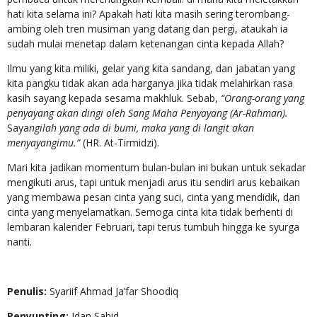
hati kita selama ini? Apakah hati kita masih sering terombang-
ambing oleh tren musiman yang datang dan pergi, ataukah ia
sudah mulai menetap dalam ketenangan cinta kepada Allah?
Ilmu yang kita miliki, gelar yang kita sandang, dan jabatan yang
kita pangku tidak akan ada harganya jika tidak melahirkan rasa
kasih sayang kepada sesama makhluk. Sebab,
“Orang-orang yang
penyayang akan dingi oleh Sang Maha Penyayang (Ar-Rahman).
Saya
ngilah yang ada di bumi, maka yang di langit akan
menyayangimu.”
(HR. At-Tirmidzi).
Mari kita jadikan momentum bulan-bulan ini bukan untuk sekadar
mengikuti arus, tapi untuk menjadi arus itu sendiri arus kebaikan
yang membawa pesan cinta yang suci, cinta yang mendidik, dan
cinta yang menyelamatkan. Semoga cinta kita tidak berhenti di
lembaran kalender Februari, tapi terus tumbuh hingga ke syurga
nanti.
Penulis:
Syariif Ahmad Ja’far Shoodiq
Penyunting:
Idan Sahid