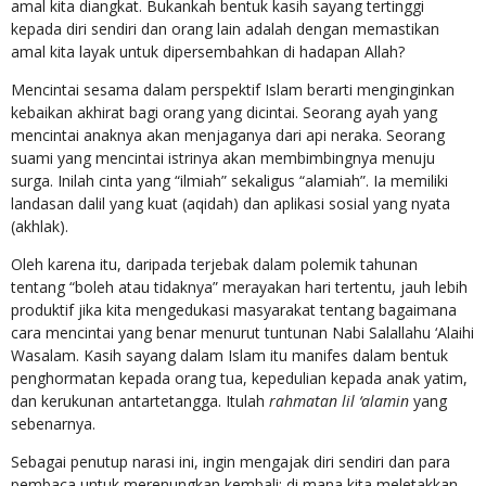
amal kita diangkat. Bukankah bentuk kasih sayang tertinggi
kepada diri sendiri dan orang lain adalah dengan memastikan
amal kita layak untuk dipersembahkan di hadapan Allah?
Mencintai sesama dalam perspektif Islam berarti menginginkan
kebaikan akhirat bagi orang yang dicintai. Seorang ayah yang
mencintai anaknya akan menjaganya dari api neraka. Seorang
suami yang mencintai istrinya akan membimbingnya menuju
surga. Inilah cinta yang “ilmiah” sekaligus “alamiah”. Ia memiliki
landasan dalil yang kuat (aqidah) dan aplikasi sosial yang nyata
(akhlak).
Oleh karena itu, daripada terjebak dalam polemik tahunan
tentang “boleh atau tidaknya” merayakan hari tertentu, jauh lebih
produktif jika kita mengedukasi masyarakat tentang bagaimana
cara mencintai yang benar menurut tuntunan Nabi Salallahu ‘Alaihi
Wasalam. Kasih sayang dalam Islam itu manifes dalam bentuk
penghormatan kepada orang tua, kepedulian kepada anak yatim,
dan kerukunan antartetangga. Itulah
rahmatan lil ‘alamin
yang
sebenarnya.
Sebagai penutup narasi ini, ingin mengajak diri sendiri dan para
pembaca untuk merenungkan kembali: di mana kita meletakkan