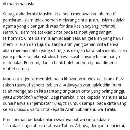
di mata manusia.
Sebagai akademisi Muslim, kita perlu menawarkan alternatif
pemikiran. Islam tidak pernah melarang cinta. Justru, Islam adalah
agama yang dibangun di atas fondasi kasih sayang (
rahmah
).
Namun, Islam meletakkan cinta pada tempat yang sangat
terhormat. Cinta dalam Islam adalah sebuah getaran yang harus
memiliki arah dan tujuan. Tanpa arah yang benar, cinta hanya
akan menjadi nafsu yang dibungkus dengan kata-kata indah. Inilah
yang perlu kita dekonstruksi: bahwa kasih sayang bukan hanya
milik bulan Februari, dan ia tidak boleh berhenti pada dimensi
materi semata.
Mari kita sejenak menoleh pada khazanah intelektual Islam. Para
tokoh tasawuf seperti Rabiah al-Adawiyah atau Jalaluddin Rumi
telah mengajarkan kita tentang tingkatan cinta yang paling tinggi,
yaitu
Mahabbah Ilahiyah
. Bagi mereka, cinta kepada manusia atau
dunia hanyalah “jembatan” (
majazi
) untuk sampai pada cinta yang
sejati (
hakiki
), yaitu cinta kepada Allah Subhanahu wa Ta’ala.
Rumi pernah berbisik dalam syairnya bahwa cinta adalah
“astrolab” bagi rahasia-rahasia Tuhan. Artinya, dengan mencintai,