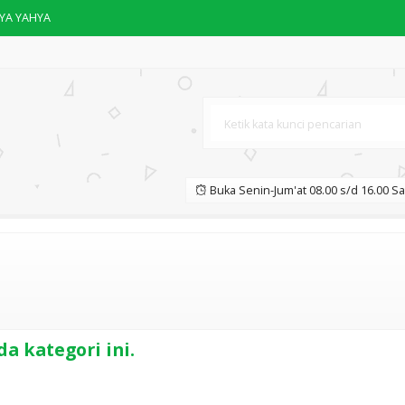
UYA YAHYA
Umrah yang Mudah Dipahami
Buka Senin-Jum'at 08.00 s/d 16.00 Sa
oblematika Umat
a kategori ini.