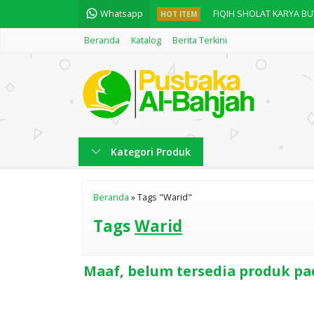
Whatsapp
FIQIH SHOLAT KARYA B
HOT ITEM
Beranda
Katalog
Berita Terkini
KITAB MAULID AD DIBA'I
Fiqih Praktis Haji dan 
النجاح في تكملة المفتاح
العدد والمعدود
Kategori Produk
Oase Iman - Refleksi Pr
Kitab Taqlid Wa Talfiq
Beranda
»
Tags "Warid"
Maqoshid Syariah
Tags
Warid
Maaf, belum tersedia produk pad