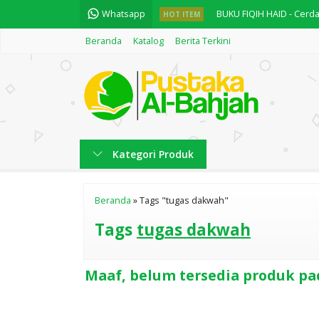
Whatsapp
BUKU FIQIH HAID - Cer
HOT ITEM
Beranda
Katalog
Berita Terkini
Maqoshid Syariah
Fiqih Shalat Berjamaah
Kitab Tahsilul Ma'mul
Silsilah Fiqih Praktis Je
Kategori Produk
Fiqih Praktis Haji dan 
النجاح في تكملة المفتاح
Beranda
»
Tags "tugas dakwah"
English Practice "Practi
Tags
tugas dakwah
Maaf, belum tersedia produk pad