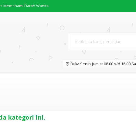
das Memahami Darah Wanita
nazah
Buka Senin-Jum'at 08.00 s/d 16.00 Sa
Umrah yang Mudah Dipahami
ce Makes Perfect" Low Begi
a kategori ini.