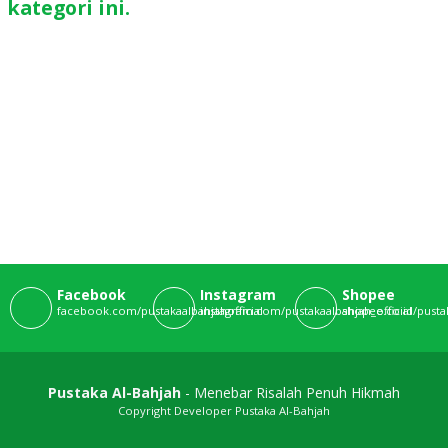
kategori ini.
Kisah Nabi
Muhammad
Saw "Dari Lahir
Sampai Diutus
English
Practice
"Practice
Makes Perfect"
Facebook
Instagram
Shopee
facebook.com/pustakaalbahjahofficial
instagram.com/pustakaalbahjah_official
shopee.co.id/pustak
Intermed
Kitab Nawazil
Pustaka Al-Bahjah
- Menebar Risalah Penuh Hikmah
Copyright Developer Pustaka Al-Bahjah
Alur "Sebaris