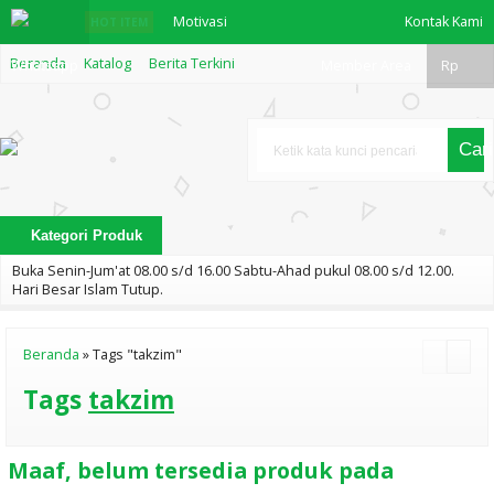
Motivasi
Kontak Kami
HOT ITEM
Beranda
Katalog
Berita Terkini
Whatsapp
Dakwah
Member Area
Rp
"Membawa
Cari
kepada
Kemuliaan
Kategori Produk
dengan H
Buka Senin-Jum'at 08.00 s/d 16.00 Sabtu-Ahad pukul 08.00 s/d 12.00.
INDAHNYA
Hari Besar Islam Tutup.
MEMAHAMI
Beranda
»
Tags "takzim"
PERBEDAAN
Tags
takzim
PARA ULAMA
KARYA BUYA
Maaf, belum tersedia produk pada