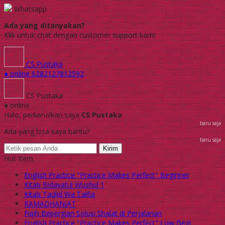
Whatsapp
Ada yang ditanyakan?
Klik untuk chat dengan customer support kami
CS Pustaka
● online
6282127812592
CS Pustaka
● online
Halo, perkenalkan saya
CS Pustaka
baru saja
Ada yang bisa saya bantu?
baru saja
Kirim
Hot Item
English Practice "Practice Makes Perfect" Beginner
Kitab Bidayatul Wushul 1
Kitab Taqlid Wa Talfiq
RAMADHANIAT
Fiqih Bepergian Solusi Shalat di Perjalanan
English Practice "Practice Makes Perfect" Low Begi