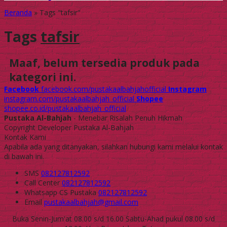
Beranda
»
Tags "tafsir"
Tags
tafsir
Maaf, belum tersedia produk pada
kategori ini.
Facebook
facebook.com/pustakaalbahjahofficial
Instagram
instagram.com/pustakaalbahjah_official
Shopee
shopee.co.id/pustakaalbahjah_official
Pustaka Al-Bahjah
- Menebar Risalah Penuh Hikmah
Copyright Developer Pustaka Al-Bahjah
Kontak Kami
Apabila ada yang ditanyakan, silahkan hubungi kami melalui kontak
di bawah ini.
SMS
082127812592
Call Center
082127812592
Whatsapp
CS Pustaka
082127812592
Email
pustakaalbahjah@gmail.com
Buka Senin-Jum'at 08.00 s/d 16.00 Sabtu-Ahad pukul 08.00 s/d