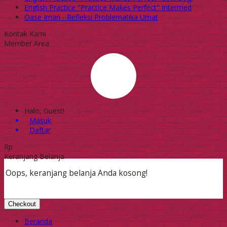
English Practice "Practice Makes Perfect" Intermed
Oase Iman - Refleksi Problematika Umat
Kontak Kami
Member Area
Halo, Guest!
Masuk
Daftar
Rp
Keranjang Belanja
Oops, keranjang belanja Anda kosong!
Checkout
Beranda