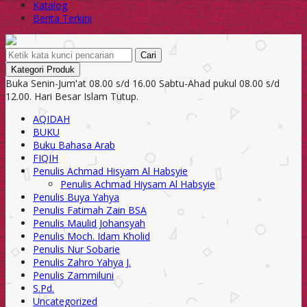
Katalog
Berita Terkini
Cari
Kategori Produk
Buka Senin-Jum'at 08.00 s/d 16.00 Sabtu-Ahad pukul 08.00 s/d
12.00. Hari Besar Islam Tutup.
AQIDAH
BUKU
Buku Bahasa Arab
FIQIH
Penulis Achmad Hisyam Al Habsyie
Penulis Achmad Hiysam Al Habsyie
Penulis Buya Yahya
Penulis Fatimah Zain BSA
Penulis Maulid Johansyah
Penulis Moch. Idam Kholid
Penulis Nur Sobarie
Penulis Zahro Yahya J.
Penulis Zammiluni
S.Pd.
Uncategorized