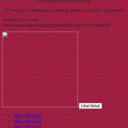
12.00. Hari Besar Islam Tutup.
Jl. Pangeran Cakrabuana, Sendang, Sumber, Cirebon - Jawabarat
Produk Quick Order
Pemesanan dapat langsung menghubungi kontak dibawah:
Lihat Detail
082127812592
082127812592
082127812592