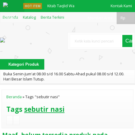
Kitab Taqlid Wa
Kontak Kami
HOT ITEM
Beranda
Katalog
Berita Terkini
Whatsapp
Talfiq
Member Area
Rp
Silsilah Fiqih
Cari
Praktis Jenazah
English
Kategori Produk
Practice
Buka Senin-Jum'at 08.00 s/d 16.00 Sabtu-Ahad pukul 08.00 s/d 12.00.
"Practice
Hari Besar Islam Tutup.
Makes Perfect"
Beranda
»
Tags "sebutir nasi"
Intermed
Tags
sebutir nasi
English
Practice
Maaf, belum tersedia produk pada