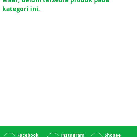
"Practice
kategori ini.
Makes Perfect"
Beginner
المعين المبين
في تعلم العرب
Kitab Tahsilul
Ma'mul
Kitab Bidayatul
Wushul 1
Kitab Nawazil
Facebook
Instagram
Shopee