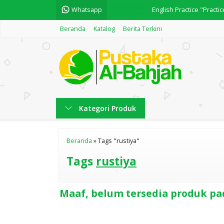
Whatsapp
English Practice "Pract
HOT ITEM
Beranda
Katalog
Berita Terkini
Motivasi Dakwah "Mem
Kisah Nabi Muhammad Sa
Kisah Nabi Muhammad Sa
Oase Iman - Refleksi Pr
Kategori Produk
النجاح في تكملة المفتاح
Kitab Nawazil
Beranda
»
Tags "rustiya"
AQIDAH 50 KARYA BUYA
Tags
rustiya
Maaf, belum tersedia produk pad