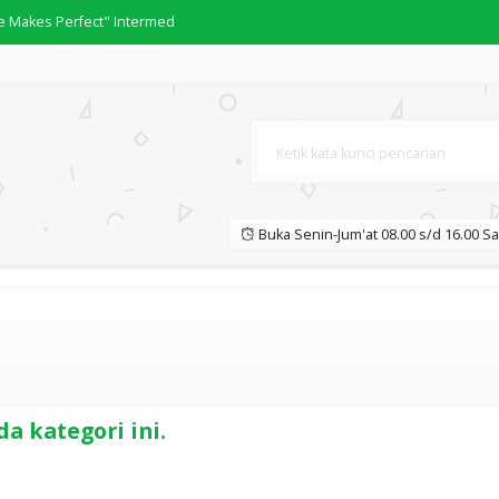
ice Makes Perfect" Intermed
bawa kepada Kemuliaan dengan H
w "Dari Lahir Sampai Diutus
w "Kekhalifahan, Keluarga Na
oblematika Umat
Buka Senin-Jum'at 08.00 s/d 16.00 Sa
 YAHYA
a kategori ini.