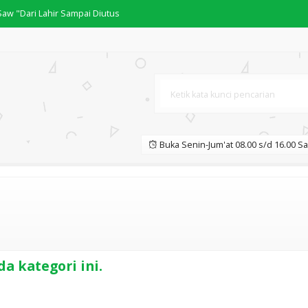
w "Dari Lahir Sampai Diutus
SA ARAB
CI - KARYA BUYA YAHYA
Buka Senin-Jum'at 08.00 s/d 16.00 Sa
das Memahami Darah Wanita
a kategori ini.