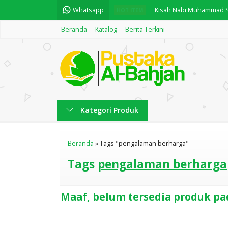
Whatsapp
Kisah Nabi Muhammad Sa
HOT ITEM
Beranda
Katalog
Berita Terkini
BUKU PENGANTAR BAHA
Fiqih Qurban
Kitab Tahsilul Ma'mul
BUKU THAHARAH - BERSU
Kategori Produk
KITAB MAULID AD DIBA'I
RAMADHANIAT
Beranda
»
Tags "pengalaman berharga"
BUKU FIQIH HAID - Cer
Tags
pengalaman berharga
Maaf, belum tersedia produk pad