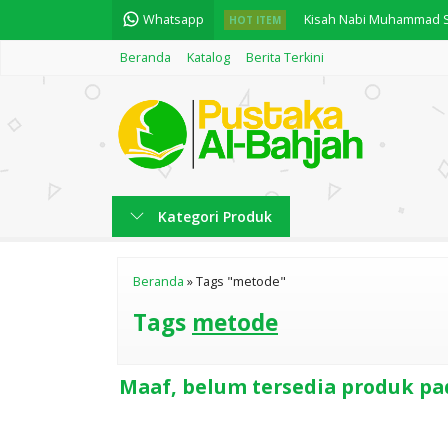
Whatsapp
Kisah Nabi Muhammad Sa
HOT ITEM
Beranda
Katalog
Berita Terkini
المعين المبين
FIQIH SHOLAT KARYA B
Motivasi Dakwah "Mem
معين المبين في تعلم العرب
Kategori Produk
English Practice "Practi
Fiqih Praktis Haji dan 
Beranda
»
Tags "metode"
Sam'iyyat - Beriman Kep
Tags
metode
Maaf, belum tersedia produk pad