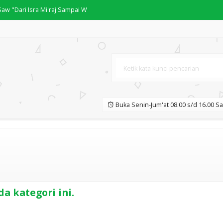
w "Dari Isra Mi'raj Sampai W
UYA YAHYA
bawa kepada Kemuliaan dengan H
ال
Buka Senin-Jum'at 08.00 s/d 16.00 Sa
ce Makes Perfect" Low Begi
Umrah yang Mudah Dipahami
ada yang Gaib
a kategori ini.