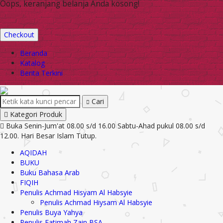
Oops, keranjang belanja Anda kosong!
Checkout
Beranda
Katalog
Berita Terkini
Cari
Kategori Produk
Buka Senin-Jum'at 08.00 s/d 16.00 Sabtu-Ahad pukul 08.00 s/d
12.00. Hari Besar Islam Tutup.
AQIDAH
BUKU
Buku Bahasa Arab
FIQIH
Penulis Achmad Hisyam Al Habsyie
Penulis Achmad Hiysam Al Habsyie
Penulis Buya Yahya
Penulis Fatimah Zain BSA