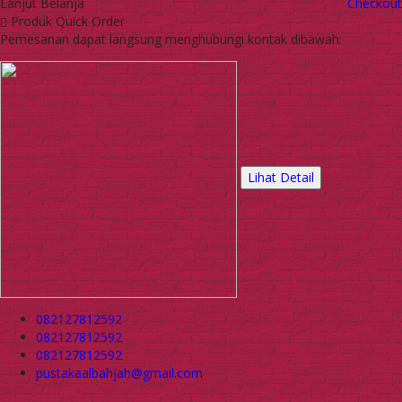
Lanjut Belanja
Checkout
Produk Quick Order
Pemesanan dapat langsung menghubungi kontak dibawah:
Lihat Detail
082127812592
082127812592
082127812592
pustakaalbahjah@gmail.com