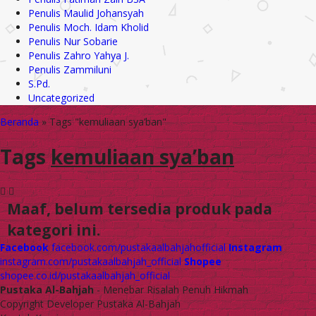
Penulis Maulid Johansyah
Penulis Moch. Idam Kholid
Penulis Nur Sobarie
Penulis Zahro Yahya J.
Penulis Zammiluni
S.Pd.
Uncategorized
Beranda
»
Tags "kemuliaan sya’ban"
Tags
kemuliaan sya’ban
Maaf, belum tersedia produk pada
kategori ini.
Facebook
facebook.com/pustakaalbahjahofficial
Instagram
instagram.com/pustakaalbahjah_official
Shopee
shopee.co.id/pustakaalbahjah_official
Pustaka Al-Bahjah
- Menebar Risalah Penuh Hikmah
Copyright Developer Pustaka Al-Bahjah