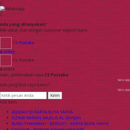
Whatsapp
Ada yang ditanyakan?
Klik untuk chat dengan customer support kami
CS Pustaka
● online
CS Pustaka
● online
Halo, perkenalkan saya
CS Pustaka
baru saja
Ada yang bisa saya bantu?
baru saja
Kirim
Hot Item
AQIDAH 50 KARYA BUYA YAHYA
DZIKIR HARIAN MAJELIS AL-BAHJAH
BUKU THAHARAH - BERSUCI - KARYA BUYA YAHYA
Sam'iyyat - Beriman Kepada yang Gaib