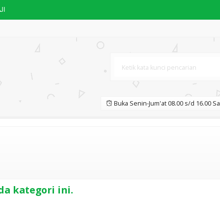
ال
halat di Perjalanan
UYA YAHYA
Buka Senin-Jum'at 08.00 s/d 16.00 Sa
ice Makes Perfect" Beginner
CI - KARYA BUYA YAHYA
ERBEDAAN PARA ULAMA KARYA BUYA
a kategori ini.