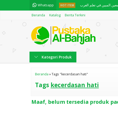
Whatsapp
معين المبين في تعلم العرب
HOT ITEM
Beranda
Katalog
Berita Terkini
العدد والمعدود
Fiqih Bepergian Solusi S
Maqoshid Syariah
FIQIH SHOLAT KARYA B
Kategori Produk
English Practice "Pract
BUKU THAHARAH - BERSU
Beranda
»
Tags "kecerdasan hati"
INDAHNYA MEMAHAMI P
Tags
kecerdasan hati
Maaf, belum tersedia produk pad