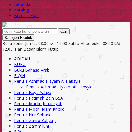
Beranda
Katalog
Berita Terkini
Cari
Kategori Produk
Buka Senin-Jum'at 08.00 s/d 16.00 Sabtu-Ahad pukul 08.00 s/d
12.00. Hari Besar Islam Tutup.
AQIDAH
BUKU
Buku Bahasa Arab
FIQIH
Penulis Achmad Hisyam Al Habsyie
Penulis Achmad Hiysam Al Habsyie
Penulis Buya Yahya
Penulis Fatimah Zain BSA
Penulis Maulid Johansyah
Penulis Moch. Idam Kholid
Penulis Nur Sobarie
Penulis Zahro Yahya J.
Penulis Zammiluni
S.Pd.