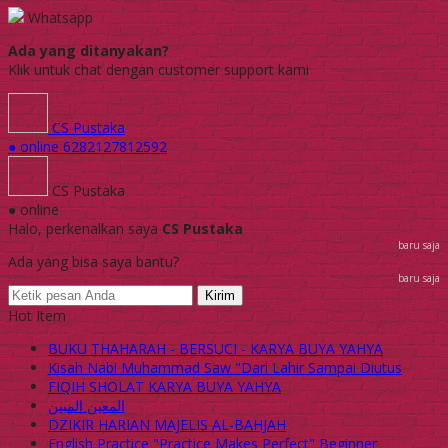
Whatsapp
Ada yang ditanyakan?
Klik untuk chat dengan customer support kami
CS Pustaka
● online
6282127812592
CS Pustaka
● online
Halo, perkenalkan saya
CS Pustaka
baru saja
Ada yang bisa saya bantu?
baru saja
Kirim
Hot Item
BUKU THAHARAH - BERSUCI - KARYA BUYA YAHYA
Kisah Nabi Muhammad Saw "Dari Lahir Sampai Diutus
FIQIH SHOLAT KARYA BUYA YAHYA
المعين المبين
DZIKIR HARIAN MAJELIS AL-BAHJAH
English Practice "Practice Makes Perfect" Beginner