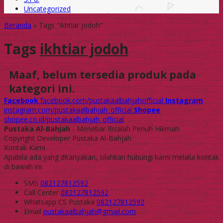
Uncategorized
Beranda
»
Tags "ikhtiar jodoh"
Tags
ikhtiar jodoh
Maaf, belum tersedia produk pada
kategori ini.
Facebook
facebook.com/pustakaalbahjahofficial
Instagram
instagram.com/pustakaalbahjah_official
Shopee
shopee.co.id/pustakaalbahjah_official
Pustaka Al-Bahjah
- Menebar Risalah Penuh Hikmah
Copyright Developer Pustaka Al-Bahjah
Kontak Kami
Apabila ada yang ditanyakan, silahkan hubungi kami melalui kontak
di bawah ini.
SMS
082127812592
Call Center
082127812592
Whatsapp
CS Pustaka
082127812592
Email
pustakaalbahjah@gmail.com