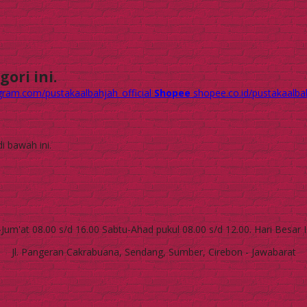
ori ini.
gram.com/pustakaalbahjah_official
Shopee
shopee.co.id/pustakaalbah
i bawah ini.
Jum'at 08.00 s/d 16.00 Sabtu-Ahad pukul 08.00 s/d 12.00. Hari Besar 
Jl. Pangeran Cakrabuana, Sendang, Sumber, Cirebon - Jawabarat