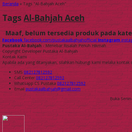
Beranda
»
Tags "Al-Bahjah Aceh"
Tags
Al-Bahjah Aceh
Maaf, belum tersedia produk pada kateg
Facebook
facebook.com/pustakaalbahjahofficial
Instagram
insta
Pustaka Al-Bahjah
- Menebar Risalah Penuh Hikmah
Copyright Developer Pustaka Al-Bahjah
Kontak Kami
Apabila ada yang ditanyakan, silahkan hubungi kami melalui kontak d
SMS
082127812592
Call Center
082127812592
Whatsapp
CS Pustaka
082127812592
Email
pustakaalbahjah@gmail.com
Buka Senin-