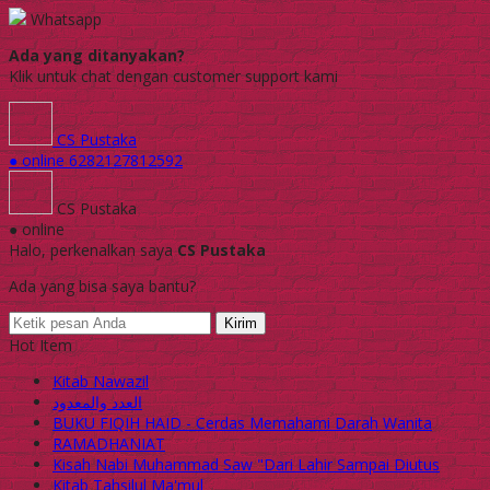
Whatsapp
Ada yang ditanyakan?
Klik untuk chat dengan customer support kami
CS Pustaka
● online
6282127812592
CS Pustaka
● online
Halo, perkenalkan saya
CS Pustaka
Ada yang bisa saya bantu?
Kirim
Hot Item
Kitab Nawazil
العدد والمعدود
BUKU FIQIH HAID - Cerdas Memahami Darah Wanita
RAMADHANIAT
Kisah Nabi Muhammad Saw "Dari Lahir Sampai Diutus
Kitab Tahsilul Ma'mul