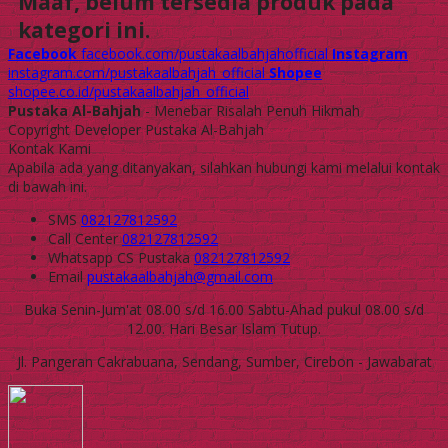
Maaf, belum tersedia produk pada
kategori ini.
Facebook
facebook.com/pustakaalbahjahofficial
Instagram
instagram.com/pustakaalbahjah_official
Shopee
shopee.co.id/pustakaalbahjah_official
Pustaka Al-Bahjah
- Menebar Risalah Penuh Hikmah
Copyright Developer Pustaka Al-Bahjah
Kontak Kami
Apabila ada yang ditanyakan, silahkan hubungi kami melalui kontak
di bawah ini.
SMS
082127812592
Call Center
082127812592
Whatsapp
CS Pustaka
082127812592
Email
pustakaalbahjah@gmail.com
Buka Senin-Jum'at 08.00 s/d 16.00 Sabtu-Ahad pukul 08.00 s/d
12.00. Hari Besar Islam Tutup.
Jl. Pangeran Cakrabuana, Sendang, Sumber, Cirebon - Jawabarat