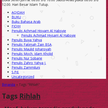
12.00. Hari Besar Islam Tutup.
AQIDAH
BUKU
Buku Bahasa Arab
FIQIH
Penulis Achmad Hisyam Al Habsyie
Penulis Achmad Hiysam Al Habsyie
Penulis Buya Yahya
Penulis Fatimah Zain BSA
Penulis Maulid Johansyah
Penulis Moch. Idam Kholid
Penulis Nur Sobarie
Penulis Zahro Yahya J.
Penulis Zammiluni
S.Pd.
Uncategorized
Beranda
»
Tags "Rihlah"
Tags
Rihlah