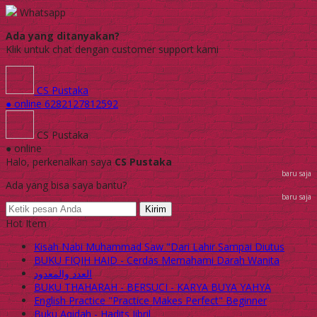
Whatsapp
Ada yang ditanyakan?
Klik untuk chat dengan customer support kami
CS Pustaka
● online
6282127812592
CS Pustaka
● online
Halo, perkenalkan saya
CS Pustaka
baru saja
Ada yang bisa saya bantu?
baru saja
Kirim
Hot Item
Kisah Nabi Muhammad Saw "Dari Lahir Sampai Diutus
BUKU FIQIH HAID - Cerdas Memahami Darah Wanita
العدد والمعدود
BUKU THAHARAH - BERSUCI - KARYA BUYA YAHYA
English Practice "Practice Makes Perfect" Beginner
Buku Aqidah - Hadits Jibril