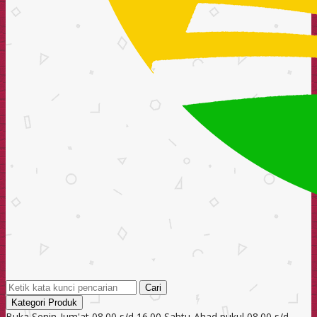
Cari
Kategori Produk
Buka Senin-Jum'at 08.00 s/d 16.00 Sabtu-Ahad pukul 08.00 s/d