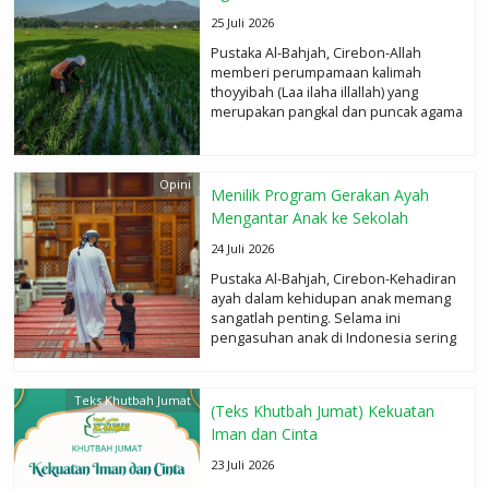
25 Juli 2026
Pustaka Al-Bahjah, Cirebon-Allah
memberi perumpamaan kalimah
thoyyibah (Laa ilaha illallah) yang
merupakan pangkal dan puncak agama
sebagai pohon/tanaman yang baik....
selengkapnya
Opini
Menilik Program Gerakan Ayah
Mengantar Anak ke Sekolah
24 Juli 2026
Pustaka Al-Bahjah, Cirebon-Kehadiran
ayah dalam kehidupan anak memang
sangatlah penting. Selama ini
pengasuhan anak di Indonesia sering
kali lebih banyak...
selengkapnya
Teks Khutbah Jumat
(Teks Khutbah Jumat) Kekuatan
Iman dan Cinta
23 Juli 2026