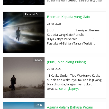
adalah kawan. Sebab, seseorang bisa
tumbuh menjadi baik atau tidak...
selengkapnya
Resensi Buku
Beriman Kepada yang Gaib
28 Juli 2026
Judul : Sam’iyyat Beriman
Kepada yang Gaib Penulis :
Buya Yahya Penerbit :
Pustaka Al-Bahjah Tahun Terbit ...
selengkapnya
Sastra
(Puisi) Menjelang Pulang
26 Juli 2026
1 Ketika Sudah Tiba Waktunya Ketika
sudah tiba waktunya, tak ada lagi yang
bisa ditunda, langkah yang dulu
terasa...
selengkapnya
Opini
Agama dalam Bahasa Petani