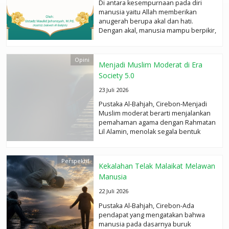
Di antara kesempurnaan pada diri
manusia yaitu Allah memberikan
anugerah berupa akal dan hati.
Dengan akal, manusia mampu berpikir,
merenung,...
selengkapnya
Opini
Menjadi Muslim Moderat di Era
Society 5.0
23 Juli 2026
Pustaka Al-Bahjah, Cirebon-Menjadi
Muslim moderat berarti menjalankan
pemahaman agama dengan Rahmatan
Lil Alamin, menolak segala bentuk
ekstrimisme atau kekerasan, serta...
selengkapnya
Perspektif
Kekalahan Telak Malaikat Melawan
Manusia
22 Juli 2026
Pustaka Al-Bahjah, Cirebon-Ada
pendapat yang mengatakan bahwa
manusia pada dasarnya buruk