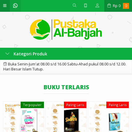
Rp
0
0
Kategori Produk
Buka Senin-Jum'at 08.00 s/d 16.00 Sabtu-Ahad pukul 08.00 s/d 12.00.
Hari Besar Islam Tutup.
BUKU TERLARIS
Terpopuler
Paling Laris
Paling Laris
Diskon
36%