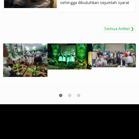
sehingga dibutuhkan sejumlah syarat
tertentu untuk mengubah keadaan
alami...
selengkapnya
Semua Artikel ❯