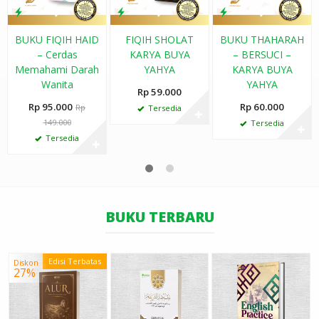
BUKU FIQIH HAID
FIQIH SHOLAT
BUKU THAHARAH
– Cerdas
KARYA BUYA
– BERSUCI –
Memahami Darah
YAHYA
KARYA BUYA
Wanita
YAHYA
Rp 59.000
Rp 95.000
Rp 60.000
Rp
Tersedia
✚
149.000
Tersedia
✚
Tersedia
✚
BUKU TERBARU
Edisi Terbatas
Diskon
27%