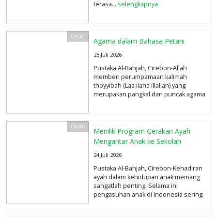
terasa...
selengkapnya
Opini
Agama dalam Bahasa Petani
25 Juli 2026
Pustaka Al-Bahjah, Cirebon-Allah
memberi perumpamaan kalimah
thoyyibah (Laa ilaha illallah) yang
merupakan pangkal dan puncak agama
sebagai pohon/tanaman yang baik....
selengkapnya
Opini
Menilik Program Gerakan Ayah
Mengantar Anak ke Sekolah
24 Juli 2026
Pustaka Al-Bahjah, Cirebon-Kehadiran
ayah dalam kehidupan anak memang
sangatlah penting. Selama ini
pengasuhan anak di Indonesia sering
kali lebih banyak...
selengkapnya