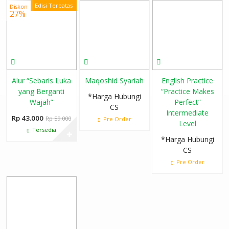
Edisi Terbatas
Diskon
27%
Alur “Sebaris Luka
Maqoshid Syariah
English Practice
yang Berganti
“Practice Makes
*Harga Hubungi
Wajah”
Perfect”
CS
Intermediate
Rp 43.000
Rp 59.000
Pre Order
Level
Tersedia
✚
*Harga Hubungi
CS
Pre Order