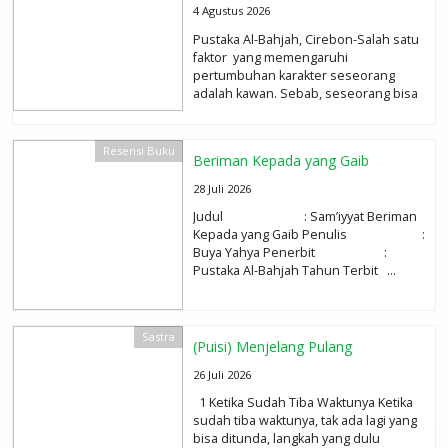
4 Agustus 2026
Pustaka Al-Bahjah, Cirebon-Salah satu
faktor yang memengaruhi
pertumbuhan karakter seseorang
adalah kawan. Sebab, seseorang bisa
tumbuh menjadi baik atau tidak...
selengkapnya
Resensi Buku
Beriman Kepada yang Gaib
28 Juli 2026
Judul : Sam’iyyat Beriman
Kepada yang Gaib Penulis :
Buya Yahya Penerbit :
Pustaka Al-Bahjah Tahun Terbit ...
selengkapnya
Sastra
(Puisi) Menjelang Pulang
26 Juli 2026
1 Ketika Sudah Tiba Waktunya Ketika
sudah tiba waktunya, tak ada lagi yang
bisa ditunda, langkah yang dulu