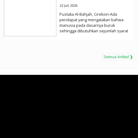
22 Juli 2026
Pustaka Al-Bahjah, Cirebon-Ada
pendapat yang mengatakan bahwa
manusia pada dasarnya buruk
sehingga dibutuhkan sejumlah syarat
tertentu untuk mengubah keadaan
alami...
selengkapnya
Semua Artikel ❯