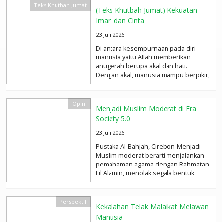
Teks Khutbah Jumat
(Teks Khutbah Jumat) Kekuatan
Iman dan Cinta
23 Juli 2026
Di antara kesempurnaan pada diri
manusia yaitu Allah memberikan
anugerah berupa akal dan hati.
Dengan akal, manusia mampu berpikir,
merenung,...
selengkapnya
Opini
Menjadi Muslim Moderat di Era
Society 5.0
23 Juli 2026
Pustaka Al-Bahjah, Cirebon-Menjadi
Muslim moderat berarti menjalankan
pemahaman agama dengan Rahmatan
Lil Alamin, menolak segala bentuk
ekstrimisme atau kekerasan, serta...
selengkapnya
Perspektif
Kekalahan Telak Malaikat Melawan
Manusia